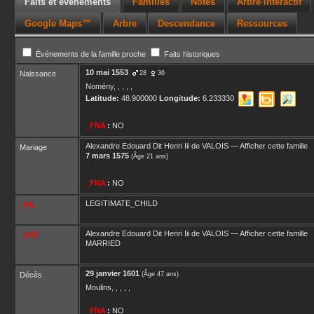
Faits et événements
Familles
Notes
Arbre interactif
Google Maps™
Arbre
Descendance
Ressources
Événements de la famille proche
Faits historiques
10 mai 1553
Naissance
28
36
Nomény, , , , ,
Latitude:
48.900000
Longitude:
6.233330
_FNA
:
NO
Alexandre Edouard Dit Henri Iii
de VALOIS
—
Afficher cette famille
Mariage
7 mars 1575
(Âge 21 ans)
_FNA
:
NO
LEGITIMATE_CHILD
_FIL
Alexandre Edouard Dit Henri Iii
de VALOIS
—
Afficher cette famille
_UST
MARRIED
29 janvier 1601
Décès
(Âge 47 ans)
Moulins, , , , ,
_FNA
:
NO