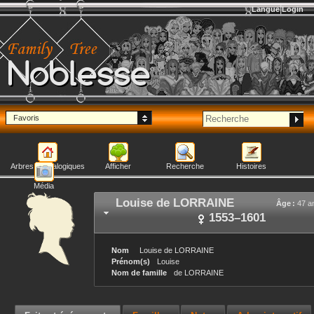
Langue
Login
Noblesse
Favoris
Arbres généalogiques
Afficher
Recherche
Histoires
Média
Louise
de LORRAINE
Âge :
47 a
1553
–
1601
Nom
Louise
de LORRAINE
Prénom(s)
Louise
Nom de famille
de LORRAINE