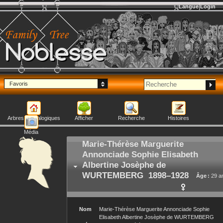
Langue
Login
Noblesse
Favoris
Arbres généalogiques
Afficher
Recherche
Histoires
Média
Marie-Thérèse Marguerite
Annonciade Sophie Elisabeth
Albertine Josèphe
de
WURTEMBERG
1898
–
1928
Âge :
29 a
Nom
Marie-Thérèse Marguerite Annonciade Sophie
Elisabeth Albertine Josèphe
de WURTEMBERG