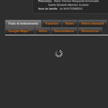
Prénom(s)
Marie-Thérèse Marguerite Annonciade
Sophie Elisabeth Albertine Josèphe
Nom de famille
de WURTEMBERG
Faits et événements
Familles
Notes
Arbre interactif
Google Maps™
Arbre
Descendance
Ressources