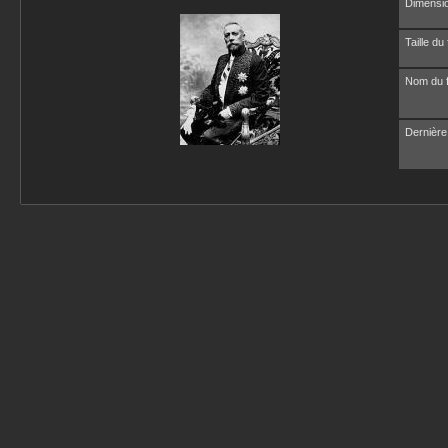
Dimensio
Taille du 
Nom du f
Dernière