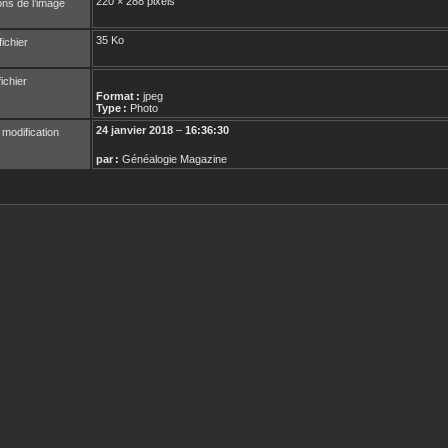
220 × 288 pixels
ns de l’image
35 Ko
fichier
ichier
Format :
jpeg
Type :
Photo
24 janvier 2018
–
16:36:30
 modification
par :
Généalogie Magazine