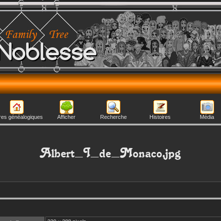
Noblesse
res généalogiques
Afficher
Recherche
Histoires
Média
Albert_I_de_Monaco.jpg