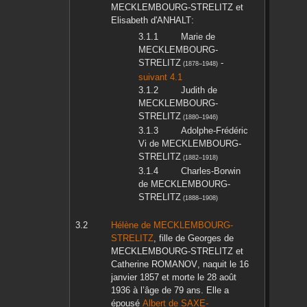
MECKLEMBOURG-STRELITZ
et
Elisabeth
d'ANHALT
:
Marie
de
MECKLEMBOURG-
STRELITZ
-
(
1878
–
1948
)
suivant 4.1
Judith
de
MECKLEMBOURG-
STRELITZ
(
1880
–
1946
)
Adolphe-Frédéric
Vi
de MECKLEMBOURG-
STRELITZ
(
1882
–
1918
)
Charles-Borwin
de MECKLEMBOURG-
STRELITZ
(
1888
–
1908
)
Hélène
de MECKLEMBOURG-
STRELITZ
, fille de
Georges
de
MECKLEMBOURG-STRELITZ
et
Catherine
ROMANOV
, naquit le
16
janvier 1857
et morte le
28 août
1936
à l’âge de 79 ans. Elle a
épousé
Albert
de SAXE-