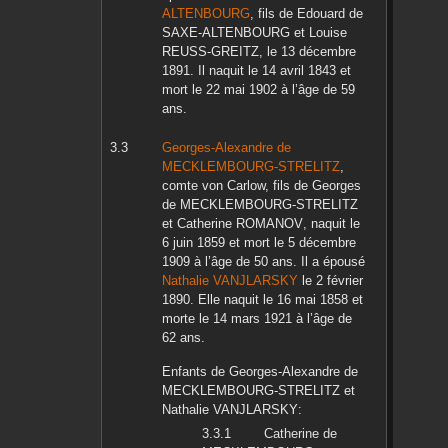
ALTENBOURG
, fils de
Edouard
de
SAXE-ALTENBOURG
et
Louise
REUSS-GREITZ
, le
13 décembre
1891
. Il naquit le
14 avril 1843
et
mort le
22 mai 1902
à l’âge de 59
ans.
Georges-Alexandre
de
MECKLEMBOURG-STRELITZ
,
comte von Carlow, fils de
Georges
de MECKLEMBOURG-STRELITZ
et
Catherine
ROMANOV
, naquit le
6 juin 1859
et mort le
5 décembre
1909
à l’âge de 50 ans. Il a épousé
Nathalie
VANJLARSKY
le
2 février
1890
. Elle naquit le
16 mai 1858
et
morte le
14 mars 1921
à l’âge de
62 ans.
Enfants de
Georges-Alexandre
de
MECKLEMBOURG-STRELITZ
et
Nathalie
VANJLARSKY
:
Catherine
de