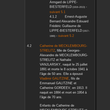
Armgard
de LIPPE-
BIESTERFELD
-
(
1916
–
2013
)
suivant 5.1
Ernest-Auguste
Bernard Alexandre Edouard
Frédéric Guillaume
de
LIPPE-BIESTERFELD
(
1917
–
-
suivant 5.2
1990
)
Catherine
de MECKLEMBOURG-
STRELITZ
, fille de
Georges-
Alexandre
de MECKLEMBOURG-
STRELITZ
et
Nathalie
VANJLARSKY
, naquit le
25 juillet
1891
et morte le
8 octobre 1941
à
l’âge de 50 ans. Elle a épousé
Vladimir
GALITZINE
, fils de
Emmanuel
GALITZINE
et
Catherine
GORDEEV
, en
1913
. Il
naquit en
1884
et mort en
1954
à
l’âge de 70 ans.
Enfants de
Catherine
de