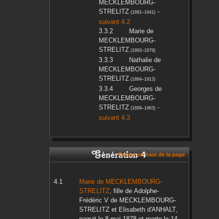
MECKLEMBOURG-
STRELITZ
-
(
1891
–
1941
)
suivant 4.2
Marie
de
MECKLEMBOURG-
STRELITZ
(
1893
–
1979
)
Nathalie
de
MECKLEMBOURG-
STRELITZ
(
1894
–
1913
)
Georges
de
MECKLEMBOURG-
STRELITZ
-
(
1899
–
1963
)
suivant 4.3
Génération 4
Retour en haut de la page
Marie
de MECKLEMBOURG-
STRELITZ
, fille de
Adolphe-
Frédéric V
de MECKLEMBOURG-
STRELITZ
et
Elisabeth
d'ANHALT
,
naquit le
8 mai 1878
et morte le
14