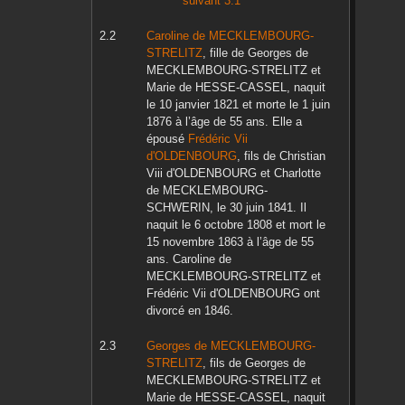
suivant 3.1
Caroline
de MECKLEMBOURG-
STRELITZ
, fille de
Georges
de
MECKLEMBOURG-STRELITZ
et
Marie
de HESSE-CASSEL
, naquit
le
10 janvier 1821
et morte le
1 juin
1876
à l’âge de 55 ans. Elle a
épousé
Frédéric Vii
d'OLDENBOURG
, fils de
Christian
Viii
d'OLDENBOURG
et
Charlotte
de MECKLEMBOURG-
SCHWERIN
, le
30 juin 1841
. Il
naquit le
6 octobre 1808
et mort le
15 novembre 1863
à l’âge de 55
ans.
Caroline
de
MECKLEMBOURG-STRELITZ
et
Frédéric Vii
d'OLDENBOURG
ont
divorcé en
1846
.
Georges
de MECKLEMBOURG-
STRELITZ
, fils de
Georges
de
MECKLEMBOURG-STRELITZ
et
Marie
de HESSE-CASSEL
, naquit