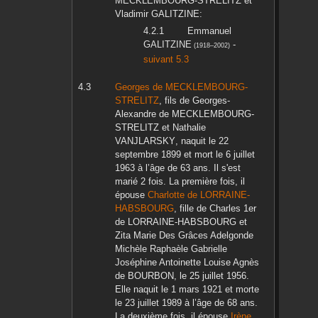
MECKLEMBOURG-STRELITZ
et
Vladimir
GALITZINE
:
Emmanuel
GALITZINE
-
(
1918
–
2002
)
suivant 5.3
Georges
de MECKLEMBOURG-
STRELITZ
, fils de
Georges-
Alexandre
de MECKLEMBOURG-
STRELITZ
et
Nathalie
VANJLARSKY
, naquit le
22
septembre 1899
et mort le
6 juillet
1963
à l’âge de 63 ans. Il s'est
marié 2 fois. La première fois, il
épouse
Charlotte
de LORRAINE-
HABSBOURG
, fille de
Charles 1er
de LORRAINE-HABSBOURG
et
Zita Marie Des Grâces Adelgonde
Michèle Raphaèle Gabrielle
Joséphine Antoinette Louise Agnès
de BOURBON
, le
25 juillet 1956
.
Elle naquit le
1 mars 1921
et morte
le
23 juillet 1989
à l’âge de 68 ans.
La deuxième fois, il épouse
Irène