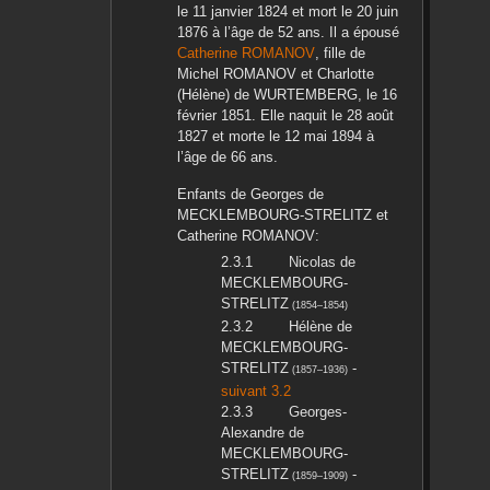
le
11 janvier 1824
et mort le
20 juin
1876
à l’âge de 52 ans. Il a épousé
Catherine
ROMANOV
, fille de
Michel
ROMANOV
et
Charlotte
(Hélène)
de WURTEMBERG
, le
16
février 1851
. Elle naquit le
28 août
1827
et morte le
12 mai 1894
à
l’âge de 66 ans.
Enfants de
Georges
de
MECKLEMBOURG-STRELITZ
et
Catherine
ROMANOV
:
Nicolas
de
MECKLEMBOURG-
STRELITZ
(
1854
–
1854
)
Hélène
de
MECKLEMBOURG-
STRELITZ
-
(
1857
–
1936
)
suivant 3.2
Georges-
Alexandre
de
MECKLEMBOURG-
STRELITZ
-
(
1859
–
1909
)