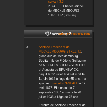
suivant 3.3
Charles-Michel
de MECKLEMBOURG-
STRELITZ
(
1863
–
1934
)
Génération 3
Retour en haut de la page
Adolphe-Frédéric V
de
MECKLEMBOURG-STRELITZ
,
grand duc de Mecklembourg-
Strelitz, fils de
Frédéric-Guillaume
de MECKLEMBOURG-STRELITZ
et
Augusta
de BRUNSWICK
,
naquit le
22 juillet 1848
et mort le
11 juin 1914
à l’âge de 65 ans. Il a
épousé
Elisabeth
d'ANHALT
le
17
avril 1877
. Elle naquit le
7
septembre 1857
et morte le
20
juillet 1933
à l’âge de 75 ans.
Enfants de
Adolphe-Frédéric V
de