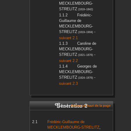
MECKLEMBOURG-
STRELITZ
(
1818
–
1842
)
Frédéric-
Guillaume
de
MECKLEMBOURG-
STRELITZ
-
(
1819
–
1904
)
suivant 2.1
Caroline
de
MECKLEMBOURG-
STRELITZ
-
(
1821
–
1876
)
suivant 2.2
Georges
de
MECKLEMBOURG-
STRELITZ
-
(
1824
–
1876
)
suivant 2.3
Génération 2
Retour en haut de la page
Frédéric-Guillaume
de
MECKLEMBOURG-STRELITZ
,