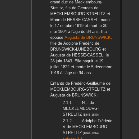
grand duc de Mecklembourg-
Strelitz, fils de
Georges
de
MECKLEMBOURG-STRELITZ
et
Marie
de HESSE-CASSEL
, naquit
le
17 octobre 1819
et mort le
30
mai 1904
à l’âge de 84 ans. Il a
épousé
Augusta
de BRUNSWICK
,
fille de
Adolphe Frédéric
de
BRUNSWICK-LUNEBOURG
et
Augusta
de HESSE-CASSEL
, le
28 juin 1843
. Elle naquit le
19
juillet 1822
et morte le
5 décembre
1916
à l’âge de 94 ans.
Enfants de
Frédéric-Guillaume
de
MECKLEMBOURG-STRELITZ
et
Augusta
de BRUNSWICK
:
N...
de
MECKLEMBOURG-
STRELITZ
(
1845
–
1845
)
Adolphe-Frédéric
V
de MECKLEMBOURG-
STRELITZ
-
(
1848
–
1914
)