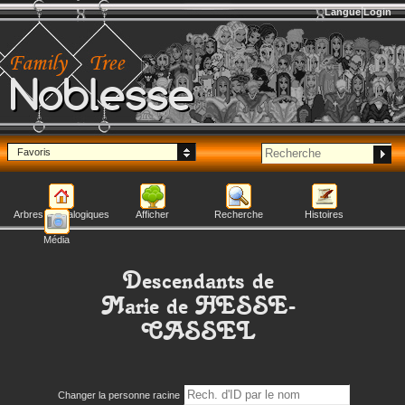
Langue
Login
Noblesse
Favoris
Arbres généalogiques
Afficher
Recherche
Histoires
Média
Descendants de
Marie
de HESSE-
CASSEL
Changer la personne racine