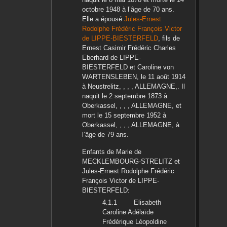
octobre 1948
à l’âge de 70 ans.
Elle a épousé
Jules-Ernest
Rodolphe Frédéric François Victor
de LIPPE-BIESTERFELD
, fils de
Ernest Casimir Frédéric Charles
Eberhard
de LIPPE-
BIESTERFELD
et
Caroline
von
WARTENSLEBEN
, le
11 août 1914
à
Neustrelitz, , , , ALLEMAGNE,
. Il
naquit le
2 septembre 1873
à
Oberkassel, , , , ALLEMAGNE,
et
mort le
15 septembre 1952
à
Oberkassel, , , , ALLEMAGNE,
à
l’âge de 79 ans.
Enfants de
Marie
de
MECKLEMBOURG-STRELITZ
et
Jules-Ernest Rodolphe Frédéric
François Victor
de LIPPE-
BIESTERFELD
:
Elisabeth
Caroline Adélaïde
Frédérique Léopoldine