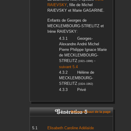
RAIEVSKY
, fille de
Michel
RAIEVSKY
et
Marie
GAGARINE
.
Enfants de
Georges
de
MECKLEMBOURG-STRELITZ
et
Irène
RAIEVSKY
:
Georges-
Alexandre André Michel
Pierre Philippe Ignace Marie
de MECKLEMBOURG-
STRELITZ
-
(
1921
–
1996
)
suivant 5.4
Hélène
de
MECKLEMBOURG-
STRELITZ
(
1924
–
1962
)
Privé
Génération 5
Retour en haut de la page
Elisabeth Caroline Adélaïde