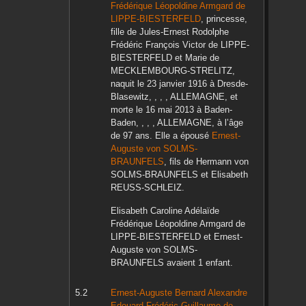
Frédérique Léopoldine Armgard
de
LIPPE-BIESTERFELD
, princesse,
fille de
Jules-Ernest Rodolphe
Frédéric François Victor
de LIPPE-
BIESTERFELD
et
Marie
de
MECKLEMBOURG-STRELITZ
,
naquit le
23 janvier 1916
à
Dresde-
Blasewitz, , , , ALLEMAGNE,
et
morte le
16 mai 2013
à
Baden-
Baden, , , , ALLEMAGNE,
à l’âge
de 97 ans. Elle a épousé
Ernest-
Auguste
von SOLMS-
BRAUNFELS
, fils de
Hermann
von
SOLMS-BRAUNFELS
et
Elisabeth
REUSS-SCHLEIZ
.
Elisabeth Caroline Adélaïde
Frédérique Léopoldine Armgard
de
LIPPE-BIESTERFELD
et
Ernest-
Auguste
von SOLMS-
BRAUNFELS
avaient 1 enfant.
Ernest-Auguste Bernard Alexandre
Edouard Frédéric Guillaume
de