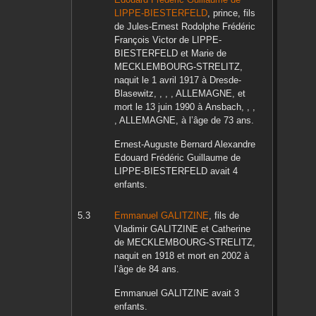
LIPPE-BIESTERFELD
, prince, fils
de
Jules-Ernest Rodolphe Frédéric
François Victor
de LIPPE-
BIESTERFELD
et
Marie
de
MECKLEMBOURG-STRELITZ
,
naquit le
1 avril 1917
à
Dresde-
Blasewitz, , , , ALLEMAGNE,
et
mort le
13 juin 1990
à
Ansbach, , ,
, ALLEMAGNE,
à l’âge de 73 ans.
Ernest-Auguste Bernard Alexandre
Edouard Frédéric Guillaume
de
LIPPE-BIESTERFELD
avait 4
enfants.
Emmanuel
GALITZINE
, fils de
Vladimir
GALITZINE
et
Catherine
de MECKLEMBOURG-STRELITZ
,
naquit en
1918
et mort en
2002
à
l’âge de 84 ans.
Emmanuel
GALITZINE
avait 3
enfants.