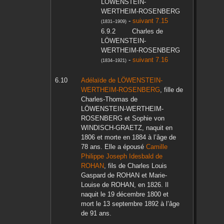
LÖWENSTEIN-
WERTHEIM-ROSENBERG
-
suivant 7.15
(
1831
–
1909
)
Charles
de
LÖWENSTEIN-
WERTHEIM-ROSENBERG
-
suivant 7.16
(
1834
–
1921
)
Adélaïde
de LÖWENSTEIN-
WERTHEIM-ROSENBERG
, fille de
Charles-Thomas
de
LÖWENSTEIN-WERTHEIM-
ROSENBERG
et
Sophie
von
WINDISCH-GRAETZ
, naquit en
1806
et morte en
1884
à l’âge de
78 ans. Elle a épousé
Camille
Philippe Joseph Idesbald
de
ROHAN
, fils de
Charles Louis
Gaspard
de ROHAN
et
Marie-
Louise
de ROHAN
, en
1826
. Il
naquit le
19 décembre 1800
et
mort le
13 septembre 1892
à l’âge
de 91 ans.