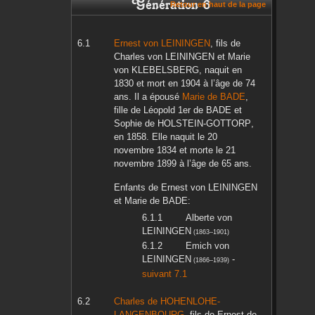
Génération 6
Retour en haut de la page
Ernest
von LEININGEN
, fils de
Charles
von LEININGEN
et
Marie
von KLEBELSBERG
, naquit en
1830
et mort en
1904
à l’âge de 74
ans. Il a épousé
Marie
de BADE
,
fille de
Léopold 1er
de BADE
et
Sophie
de HOLSTEIN-GOTTORP
,
en
1858
. Elle naquit le
20
novembre 1834
et morte le
21
novembre 1899
à l’âge de 65 ans.
Enfants de
Ernest
von LEININGEN
et
Marie
de BADE
:
Alberte
von
LEININGEN
(
1863
–
1901
)
Emich
von
LEININGEN
-
(
1866
–
1939
)
suivant 7.1
Charles
de HOHENLOHE-
LANGENBOURG
, fils de
Ernest
de