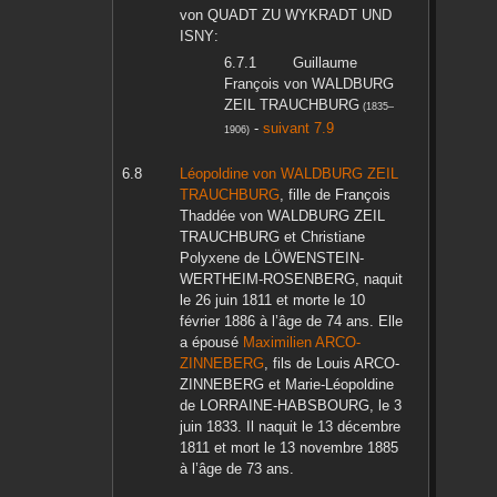
von QUADT ZU WYKRADT UND
ISNY
:
Guillaume
François
von WALDBURG
ZEIL TRAUCHBURG
(
1835
–
-
suivant 7.9
1906
)
Léopoldine
von WALDBURG ZEIL
TRAUCHBURG
, fille de
François
Thaddée
von WALDBURG ZEIL
TRAUCHBURG
et
Christiane
Polyxene
de LÖWENSTEIN-
WERTHEIM-ROSENBERG
, naquit
le
26 juin 1811
et morte le
10
février 1886
à l’âge de 74 ans. Elle
a épousé
Maximilien
ARCO-
ZINNEBERG
, fils de
Louis
ARCO-
ZINNEBERG
et
Marie-Léopoldine
de LORRAINE-HABSBOURG
, le
3
juin 1833
. Il naquit le
13 décembre
1811
et mort le
13 novembre 1885
à l’âge de 73 ans.