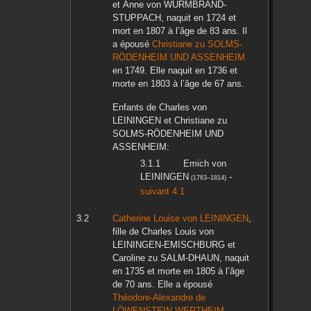
et
Anne
von WURMBRAND-
STUPPACH
, naquit en
1724
et
mort en
1807
à l’âge de 83 ans. Il
a épousé
Christiane
zu SOLMS-
RÖDENHEIM UND ASSENHEIM
en
1749
. Elle naquit en
1736
et
morte en
1803
à l’âge de 67 ans.
Enfants de
Charles
von
LEININGEN
et
Christiane
zu
SOLMS-RÖDENHEIM UND
ASSENHEIM
:
Emich
von
LEININGEN
-
(
1763
–
1814
)
suivant 4.1
Catherine Louise
von LEININGEN
,
fille de
Charles Louis
von
LEININGEN-EMISCHBURG
et
Caroline
zu SALM-DHAUN
, naquit
en
1735
et morte en
1805
à l’âge
de 70 ans. Elle a épousé
Théodore-Alexandre
de
LÖWENSTEIN-WERTHEIM-