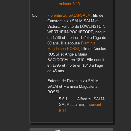
suivant 6.13
Florentin
zu SALM-SALM
, fils de
Constantin
zu SALM-SALM
et
Victoria Félicité
de LÖWENSTEIN-
WERTHEIM-ROCHEFORT
, naquit
en
1786
et mort en
1846
à l’âge de
60 ans. Il a épousé
Flaminia
Magdalena
ROSSI
, fille de
Nicolas
ROSSI
et
Angela Maria
BACIOCCHI
, en
1810
. Elle naquit
en
1795
et morte en
1840
à l’âge
de 45 ans.
Enfants de
Florentin
zu SALM-
SALM
et
Flaminia Magdalena
ROSSI
:
Alfred
zu SALM-
SALM
-
suivant
(
1814
–
1886
)
6.14