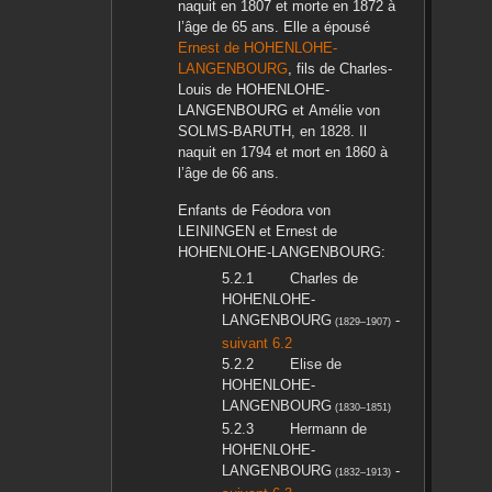
naquit en
1807
et morte en
1872
à
l’âge de 65 ans. Elle a épousé
Ernest
de HOHENLOHE-
LANGENBOURG
, fils de
Charles-
Louis
de HOHENLOHE-
LANGENBOURG
et
Amélie
von
SOLMS-BARUTH
, en
1828
. Il
naquit en
1794
et mort en
1860
à
l’âge de 66 ans.
Enfants de
Féodora
von
LEININGEN
et
Ernest
de
HOHENLOHE-LANGENBOURG
:
Charles
de
HOHENLOHE-
LANGENBOURG
-
(
1829
–
1907
)
suivant 6.2
Elise
de
HOHENLOHE-
LANGENBOURG
(
1830
–
1851
)
Hermann
de
HOHENLOHE-
LANGENBOURG
-
(
1832
–
1913
)