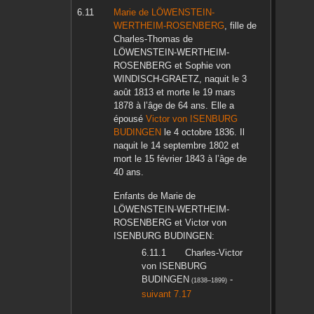
Marie
de LÖWENSTEIN-
WERTHEIM-ROSENBERG
, fille de
Charles-Thomas
de
LÖWENSTEIN-WERTHEIM-
ROSENBERG
et
Sophie
von
WINDISCH-GRAETZ
, naquit le
3
août 1813
et morte le
19 mars
1878
à l’âge de 64 ans. Elle a
épousé
Victor
von ISENBURG
BUDINGEN
le
4 octobre 1836
. Il
naquit le
14 septembre 1802
et
mort le
15 février 1843
à l’âge de
40 ans.
Enfants de
Marie
de
LÖWENSTEIN-WERTHEIM-
ROSENBERG
et
Victor
von
ISENBURG BUDINGEN
:
Charles-Victor
von ISENBURG
BUDINGEN
-
(
1838
–
1899
)
suivant 7.17