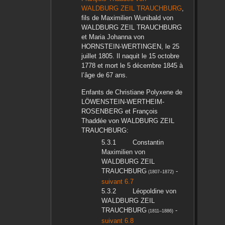
WALDBURG ZEIL TRAUCHBURG
,
fils de
Maximilien Wunibald
von
WALDBURG ZEIL TRAUCHBURG
et
Maria Johanna
von
HORNSTEIN-WERTINGEN
, le
25
juillet 1805
. Il naquit le
15 octobre
1778
et mort le
5 décembre 1845
à
l’âge de 67 ans.
Enfants de
Christiane Polyxene
de
LÖWENSTEIN-WERTHEIM-
ROSENBERG
et
François
Thaddée
von WALDBURG ZEIL
TRAUCHBURG
:
Constantin
Maximilien
von
WALDBURG ZEIL
TRAUCHBURG
-
(
1807
–
1872
)
suivant 6.7
Léopoldine
von
WALDBURG ZEIL
TRAUCHBURG
-
(
1811
–
1886
)
suivant 6.8