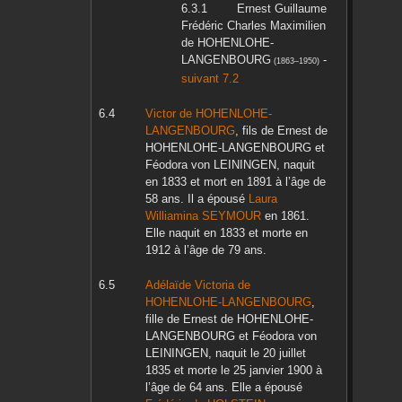
Ernest Guillaume
Frédéric Charles Maximilien
de HOHENLOHE-
LANGENBOURG
-
(
1863
–
1950
)
suivant 7.2
Victor
de HOHENLOHE-
LANGENBOURG
, fils de
Ernest
de
HOHENLOHE-LANGENBOURG
et
Féodora
von LEININGEN
, naquit
en
1833
et mort en
1891
à l’âge de
58 ans. Il a épousé
Laura
Williamina
SEYMOUR
en
1861
.
Elle naquit en
1833
et morte en
1912
à l’âge de 79 ans.
Adélaïde Victoria
de
HOHENLOHE-LANGENBOURG
,
fille de
Ernest
de HOHENLOHE-
LANGENBOURG
et
Féodora
von
LEININGEN
, naquit le
20 juillet
1835
et morte le
25 janvier 1900
à
l’âge de 64 ans. Elle a épousé