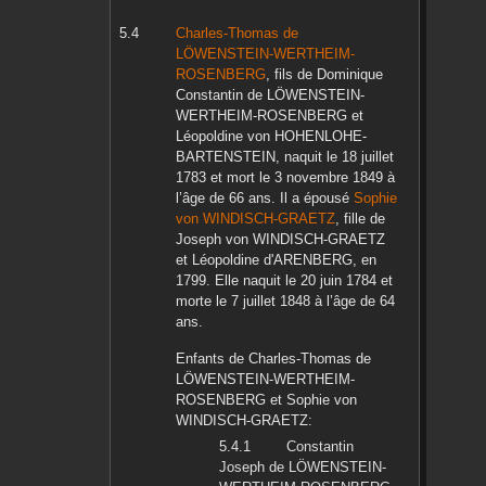
Charles-Thomas
de
LÖWENSTEIN-WERTHEIM-
ROSENBERG
, fils de
Dominique
Constantin
de LÖWENSTEIN-
WERTHEIM-ROSENBERG
et
Léopoldine
von HOHENLOHE-
BARTENSTEIN
, naquit le
18 juillet
1783
et mort le
3 novembre 1849
à
l’âge de 66 ans. Il a épousé
Sophie
von WINDISCH-GRAETZ
, fille de
Joseph
von WINDISCH-GRAETZ
et
Léopoldine
d'ARENBERG
, en
1799
. Elle naquit le
20 juin 1784
et
morte le
7 juillet 1848
à l’âge de 64
ans.
Enfants de
Charles-Thomas
de
LÖWENSTEIN-WERTHEIM-
ROSENBERG
et
Sophie
von
WINDISCH-GRAETZ
:
Constantin
Joseph
de LÖWENSTEIN-