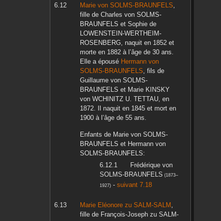
Marie
von SOLMS-BRAUNFELS
,
fille de
Charles
von SOLMS-
BRAUNFELS
et
Sophie
de
LOWENSTEIN-WERTHEIM-
ROSENBERG
, naquit en
1852
et
morte en
1882
à l’âge de 30 ans.
Elle a épousé
Hermann
von
SOLMS-BRAUNFELS
, fils de
Guillaume
von SOLMS-
BRAUNFELS
et
Marie
KINSKY
von WCHINITZ U. TETTAU
, en
1872
. Il naquit en
1845
et mort en
1900
à l’âge de 55 ans.
Enfants de
Marie
von SOLMS-
BRAUNFELS
et
Hermann
von
SOLMS-BRAUNFELS
:
Frédérique
von
SOLMS-BRAUNFELS
(
1873
–
-
suivant 7.18
1927
)
Marie Eléonore
zu SALM-SALM
,
fille de
François-Joseph
zu SALM-