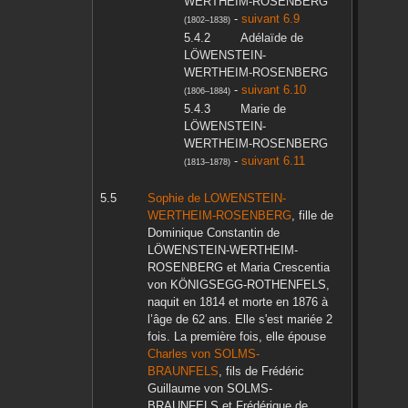
WERTHEIM-ROSENBERG
-
suivant 6.9
(
1802
–
1838
)
Adélaïde
de
LÖWENSTEIN-
WERTHEIM-ROSENBERG
-
suivant 6.10
(
1806
–
1884
)
Marie
de
LÖWENSTEIN-
WERTHEIM-ROSENBERG
-
suivant 6.11
(
1813
–
1878
)
Sophie
de LOWENSTEIN-
WERTHEIM-ROSENBERG
, fille de
Dominique Constantin
de
LÖWENSTEIN-WERTHEIM-
ROSENBERG
et
Maria Crescentia
von KÖNIGSEGG-ROTHENFELS
,
naquit en
1814
et morte en
1876
à
l’âge de 62 ans. Elle s'est mariée 2
fois. La première fois, elle épouse
Charles
von SOLMS-
BRAUNFELS
, fils de
Frédéric
Guillaume
von SOLMS-
BRAUNFELS
et
Frédérique
de