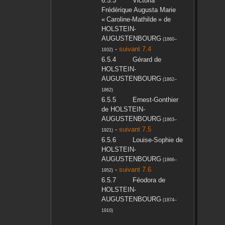
Victoria
Frédérique Augusta Marie
« Caroline-Mathilde »
de
HOLSTEIN-
AUGUSTENBOURG
(
1860
–
-
suivant 7.4
1932
)
Gérard
de
HOLSTEIN-
AUGUSTENBOURG
(
1862
–
1862
)
Ernest-Gonthier
de HOLSTEIN-
AUGUSTENBOURG
(
1863
–
-
suivant 7.5
1921
)
Louise-Sophie
de
HOLSTEIN-
AUGUSTENBOURG
(
1866
–
-
suivant 7.6
1952
)
Féodora
de
HOLSTEIN-
AUGUSTENBOURG
(
1874
–
1910
)