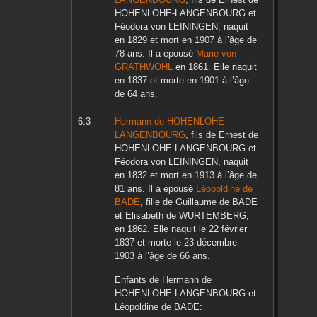
HOHENLOHE-LANGENBOURG
et
Féodora
von LEININGEN
, naquit
en
1829
et mort en
1907
à l’âge de
78 ans. Il a épousé
Marie
von
GRATHWOHL
en
1861
. Elle naquit
en
1837
et morte en
1901
à l’âge
de 64 ans.
Hermann
de HOHENLOHE-
LANGENBOURG
, fils de
Ernest
de
HOHENLOHE-LANGENBOURG
et
Féodora
von LEININGEN
, naquit
en
1832
et mort en
1913
à l’âge de
81 ans. Il a épousé
Léopoldine
de
BADE
, fille de
Guillaume
de BADE
et
Elisabeth
de WURTEMBERG
,
en
1862
. Elle naquit le
22 février
1837
et morte le
23 décembre
1903
à l’âge de 66 ans.
Enfants de
Hermann
de
HOHENLOHE-LANGENBOURG
et
Léopoldine
de BADE
: