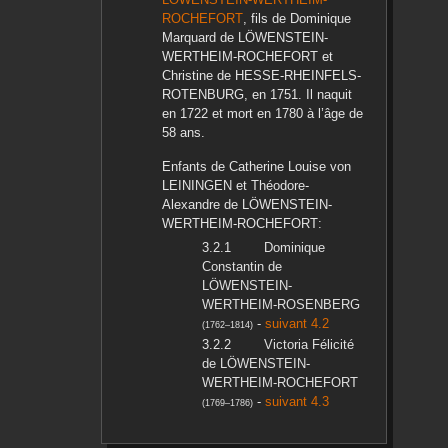
ROCHEFORT
, fils de
Dominique
Marquard
de LÖWENSTEIN-
WERTHEIM-ROCHEFORT
et
Christine
de HESSE-RHEINFELS-
ROTENBURG
, en
1751
. Il naquit
en
1722
et mort en
1780
à l’âge de
58 ans.
Enfants de
Catherine Louise
von
LEININGEN
et
Théodore-
Alexandre
de LÖWENSTEIN-
WERTHEIM-ROCHEFORT
:
Dominique
Constantin
de
LÖWENSTEIN-
WERTHEIM-ROSENBERG
-
suivant 4.2
(
1762
–
1814
)
Victoria Félicité
de LÖWENSTEIN-
WERTHEIM-ROCHEFORT
-
suivant 4.3
(
1769
–
1786
)