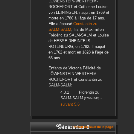
LÖWENSTEIN-WERTHEIM-
ROCHEFORT
et
Catherine Louise
von LEININGEN
, naquit en
1769
et
morte en
1786
à l’âge de 17 ans.
Elle a épousé
Constantin
zu
SALM-SALM
, fils de
Maximilien
Frédéric
zu SALM-SALM
et
Louise
de HESSE-RHEINFELS-
ROTENBURG
, en
1782
. Il naquit
en
1762
et mort en
1828
à l’âge de
66 ans.
Enfants de
Victoria Félicité
de
LÖWENSTEIN-WERTHEIM-
ROCHEFORT
et
Constantin
zu
SALM-SALM
:
Florentin
zu
SALM-SALM
-
(
1786
–
1846
)
suivant 5.6
Génération 5
Retour en haut de la page