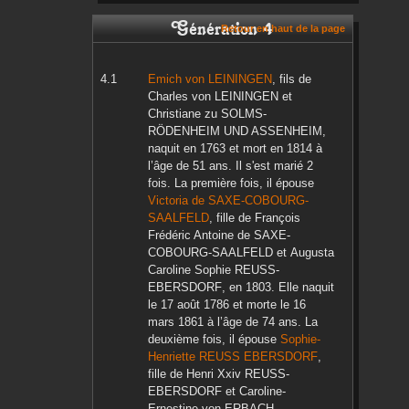
Génération 4
Retour en haut de la page
Emich
von LEININGEN
, fils de
Charles
von LEININGEN
et
Christiane
zu SOLMS-
RÖDENHEIM UND ASSENHEIM
,
naquit en
1763
et mort en
1814
à
l’âge de 51 ans. Il s'est marié 2
fois. La première fois, il épouse
Victoria
de SAXE-COBOURG-
SAALFELD
, fille de
François
Frédéric Antoine
de SAXE-
COBOURG-SAALFELD
et
Augusta
Caroline Sophie
REUSS-
EBERSDORF
, en
1803
. Elle naquit
le
17 août 1786
et morte le
16
mars 1861
à l’âge de 74 ans. La
deuxième fois, il épouse
Sophie-
Henriette
REUSS EBERSDORF
,
fille de
Henri Xxiv
REUSS-
EBERSDORF
et
Caroline-
Ernestine
von ERBACH-