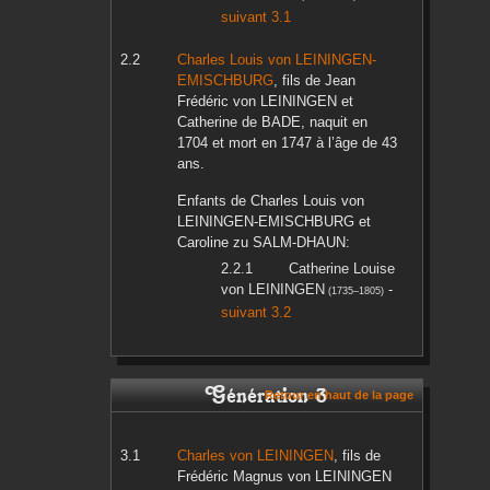
suivant 3.1
Charles Louis
von LEININGEN-
EMISCHBURG
, fils de
Jean
Frédéric
von LEININGEN
et
Catherine
de BADE
, naquit en
1704
et mort en
1747
à l’âge de 43
ans.
Enfants de
Charles Louis
von
LEININGEN-EMISCHBURG
et
Caroline
zu SALM-DHAUN
:
Catherine Louise
von LEININGEN
-
(
1735
–
1805
)
suivant 3.2
Génération 3
Retour en haut de la page
Charles
von LEININGEN
, fils de
Frédéric Magnus
von LEININGEN