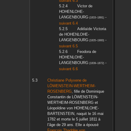
suivant 6.3
Victor
de
HOHENLOHE-
LANGENBOURG
-
(
1833
–
1891
)
suivant 6.4
Adélaïde Victoria
de HOHENLOHE-
LANGENBOURG
-
(
1835
–
1900
)
suivant 6.5
Feodora
de
HOHENLOHE-
LANGENBOURG
-
(
1839
–
1872
)
suivant 6.6
Christiane Polyxene
de
LÖWENSTEIN-WERTHEIM-
ROSENBERG
, fille de
Dominique
Constantin
de LÖWENSTEIN-
WERTHEIM-ROSENBERG
et
Léopoldine
von HOHENLOHE-
BARTENSTEIN
, naquit le
16 mai
1782
et morte le
5 juillet 1811
à
l’âge de 29 ans. Elle a épousé
François Thaddée
von