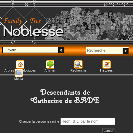
Langue
Login
Noblesse
Favoris
Arbres généalogiques
Afficher
Recherche
Histoires
Média
Descendants de
Catherine
de BADE
Changer la personne racine