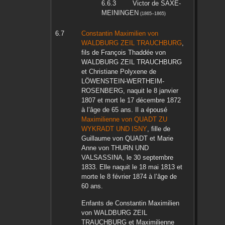
Victor
de SAXE-
MEININGEN
(
1865
–
1865
)
Constantin Maximilien
von
WALDBURG ZEIL TRAUCHBURG
,
fils de
François Thaddée
von
WALDBURG ZEIL TRAUCHBURG
et
Christiane Polyxene
de
LÖWENSTEIN-WERTHEIM-
ROSENBERG
, naquit le
8 janvier
1807
et mort le
17 décembre 1872
à l’âge de 65 ans. Il a épousé
Maximilienne
von QUADT ZU
WYKRADT UND ISNY
, fille de
Guillaume
von QUADT
et
Marie
Anne
von THURN UND
VALSASSINA
, le
30 septembre
1833
. Elle naquit le
18 mai 1813
et
morte le
8 février 1874
à l’âge de
60 ans.
Enfants de
Constantin Maximilien
von WALDBURG ZEIL
TRAUCHBURG
et
Maximilienne