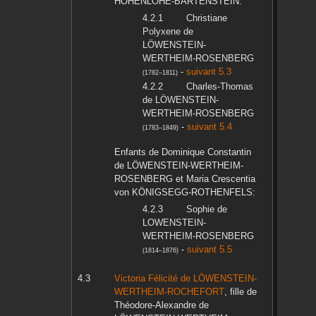
HOHENLOHE-BARTENSTEIN
:
Christiane
Polyxene
de
LÖWENSTEIN-
WERTHEIM-ROSENBERG
-
suivant 5.3
(
1782
–
1811
)
Charles-Thomas
de LÖWENSTEIN-
WERTHEIM-ROSENBERG
-
suivant 5.4
(
1783
–
1849
)
Enfants de
Dominique Constantin
de LÖWENSTEIN-WERTHEIM-
ROSENBERG
et
Maria Crescentia
von KÖNIGSEGG-ROTHENFELS
:
Sophie
de
LOWENSTEIN-
WERTHEIM-ROSENBERG
-
suivant 5.5
(
1814
–
1876
)
Victoria Félicité
de LÖWENSTEIN-
WERTHEIM-ROCHEFORT
, fille de
Théodore-Alexandre
de