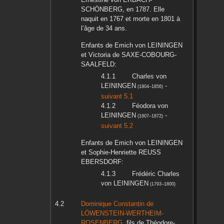
SCHÖNBERG
, en
1787
. Elle
naquit en
1767
et morte en
1801
à
l’âge de 34 ans.
Enfants de
Emich
von LEININGEN
et
Victoria
de SAXE-COBOURG-
SAALFELD
:
Charles
von
LEININGEN
-
(
1804
–
1856
)
suivant 5.1
Féodora
von
LEININGEN
-
(
1807
–
1872
)
suivant 5.2
Enfants de
Emich
von LEININGEN
et
Sophie-Henriette
REUSS
EBERSDORF
:
Frédéric Charles
von LEININGEN
(
1793
–
1800
)
Dominique Constantin
de
LÖWENSTEIN-WERTHEIM-
ROSENBERG
, fils de
Théodore-