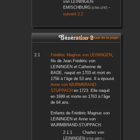
von LEININGEN-
EMISCHBURG
-
(
1704
–
1747
)
suivant 2.2
Génération 2
Retour en haut de la page
Frédéric Magnus
von LEININGEN
,
fils de
Jean Frédéric
von
LEININGEN
et
Catherine
de
BADE
, naquit en
1703
et mort en
1756
à l’âge de 53 ans. Il a épousé
Anne
von WURMBRAND-
STUPPACH
en
1723
. Elle naquit
en
1699
et morte en
1763
à l’âge
de 64 ans.
Enfants de
Frédéric Magnus
von
LEININGEN
et
Anne
von
WURMBRAND-STUPPACH
:
Charles
von
LEININGEN
-
(
1724
–
1807
)