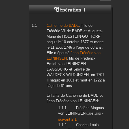
Génération 1
Catherine
de BADE
, fille de
Frédéric Vii
de BADE
et
Augusta-
Marie
de HOLSTEIN-GOTTORP
,
naquit le
10 octobre 1677
et morte
le
11 août 1746
à l’âge de 68 ans.
Elle a épousé
Jean Frédéric
von
LEININGEN
, fils de
Frédéric-
Emich
von LEININGEN-
DAGSBURG
et
Sibylle
de
WALDECK-WILDUNGEN
, en
1701
.
Il naquit en
1661
et mort en
1722
à
l’âge de 61 ans.
Enfants de
Catherine
de BADE
et
Jean Frédéric
von LEININGEN
:
Frédéric Magnus
von LEININGEN
-
(
1703
–
1756
)
suivant 2.1
Charles Louis