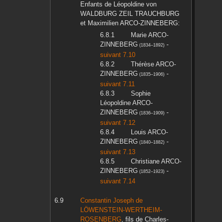
Enfants de
Léopoldine
von
WALDBURG ZEIL TRAUCHBURG
et
Maximilien
ARCO-ZINNEBERG
:
Marie
ARCO-
ZINNEBERG
-
(
1834
–
1892
)
suivant 7.10
Thérèse
ARCO-
ZINNEBERG
-
(
1835
–
1906
)
suivant 7.11
Sophie
Léopoldine
ARCO-
ZINNEBERG
-
(
1836
–
1909
)
suivant 7.12
Louis
ARCO-
ZINNEBERG
-
(
1840
–
1882
)
suivant 7.13
Christiane
ARCO-
ZINNEBERG
-
(
1852
–
1923
)
suivant 7.14
Constantin Joseph
de
LÖWENSTEIN-WERTHEIM-
ROSENBERG
, fils de
Charles-