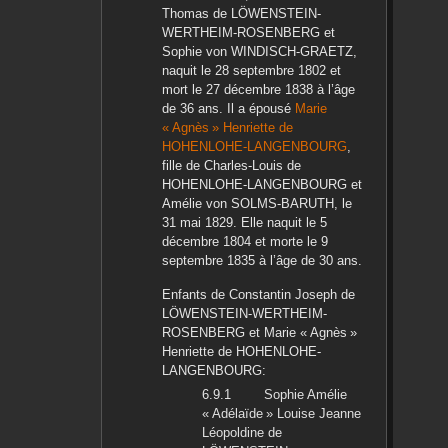
Thomas
de LÖWENSTEIN-
WERTHEIM-ROSENBERG
et
Sophie
von WINDISCH-GRAETZ
,
naquit le
28 septembre 1802
et
mort le
27 décembre 1838
à l’âge
de 36 ans. Il a épousé
Marie
« Agnès » Henriette
de
HOHENLOHE-LANGENBOURG
,
fille de
Charles-Louis
de
HOHENLOHE-LANGENBOURG
et
Amélie
von SOLMS-BARUTH
, le
31 mai 1829
. Elle naquit le
5
décembre 1804
et morte le
9
septembre 1835
à l’âge de 30 ans.
Enfants de
Constantin Joseph
de
LÖWENSTEIN-WERTHEIM-
ROSENBERG
et
Marie « Agnès »
Henriette
de HOHENLOHE-
LANGENBOURG
:
Sophie Amélie
« Adélaïde » Louise Jeanne
Léopoldine
de