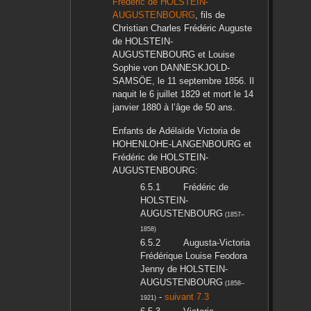
Frédéric
de HOLSTEIN-
AUGUSTENBOURG
, fils de
Christian Charles Frédéric Auguste
de HOLSTEIN-
AUGUSTENBOURG
et
Louise
Sophie
von DANNESKJOLD-
SAMSÖE
, le
11 septembre 1856
. Il
naquit le
6 juillet 1829
et mort le
14
janvier 1880
à l’âge de 50 ans.
Enfants de
Adélaïde Victoria
de
HOHENLOHE-LANGENBOURG
et
Frédéric
de HOLSTEIN-
AUGUSTENBOURG
:
Frédéric
de
HOLSTEIN-
AUGUSTENBOURG
(
1857
–
1858
)
Augusta-Victoria
Frédérique Louise Feodora
Jenny
de HOLSTEIN-
AUGUSTENBOURG
(
1858
–
-
suivant 7.3
1921
)