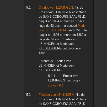
Charles
von LEININGEN
, fils de
Emich
von LEININGEN
et
Victoria
de SAXE-COBOURG-SAALFELD
,
naquit en
1804
et mort en
1856
à
l’âge de 52 ans. Il a épousé
Marie
von KLEBELSBERG
en
1829
. Elle
naquit en
1806
et morte en
1880
à
l’âge de 74 ans.
Charles
von
LEININGEN
et
Marie
von
KLEBELSBERG
ont divorcé en
1848
.
Enfants de
Charles
von
LEININGEN
et
Marie
von
KLEBELSBERG
:
Ernest
von
LEININGEN
-
(
1830
–
1904
)
suivant 6.1
Féodora
von LEININGEN
, fille de
Emich
von LEININGEN
et
Victoria
de SAXE-COBOURG-SAALFELD
,