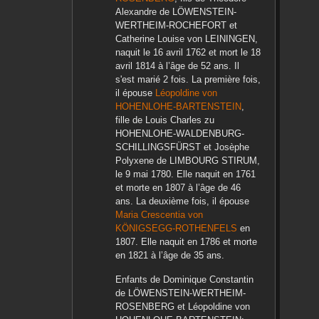
Alexandre
de LÖWENSTEIN-
WERTHEIM-ROCHEFORT
et
Catherine Louise
von LEININGEN
,
naquit le
16 avril 1762
et mort le
18
avril 1814
à l’âge de 52 ans. Il
s'est marié 2 fois. La première fois,
il épouse
Léopoldine
von
HOHENLOHE-BARTENSTEIN
,
fille de
Louis Charles
zu
HOHENLOHE-WALDENBURG-
SCHILLINGSFÜRST
et
Josèphe
Polyxene
de LIMBOURG STIRUM
,
le
9 mai 1780
. Elle naquit en
1761
et morte en
1807
à l’âge de 46
ans. La deuxième fois, il épouse
Maria Crescentia
von
KÖNIGSEGG-ROTHENFELS
en
1807
. Elle naquit en
1786
et morte
en
1821
à l’âge de 35 ans.
Enfants de
Dominique Constantin
de LÖWENSTEIN-WERTHEIM-
ROSENBERG
et
Léopoldine
von