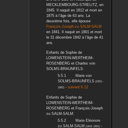
MECKLEMBOURG-STRELITZ
, en
1845
. Il naquit en
1812
et mort en
1875
à l’âge de 63 ans. La
deuxième fois, elle épouse
François-Joseph
zu SALM-SALM
en
1841
. Il naquit en
1801
et mort
le
31 décembre 1842
à l’âge de 41
ans.
Enfants de
Sophie
de
LOWENSTEIN-WERTHEIM-
ROSENBERG
et
Charles
von
SOLMS-BRAUNFELS
:
Marie
von
SOLMS-BRAUNFELS
(
1852
–
-
suivant 6.12
1882
)
Enfants de
Sophie
de
LOWENSTEIN-WERTHEIM-
ROSENBERG
et
François-Joseph
zu SALM-SALM
:
Marie Eléonore
zu SALM-SALM
-
(
1842
–
1891
)