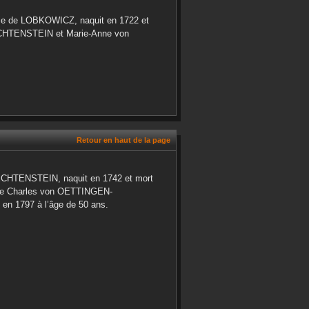
ie
de LOBKOWICZ
, naquit en
1722
et
CHTENSTEIN
et
Marie-Anne
von
Retour en haut de la page
ECHTENSTEIN
, naquit en
1742
et mort
pe Charles
von OETTINGEN-
e en
1797
à l’âge de 50 ans.