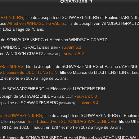
Génération 4
ARZENBERG
, fille de
Joseph Ii
de SCHWARZENBERG
et
Pauline
d'ARENB
pousé
Alfred
von WINDISCH-GRAETZ
, fils de
Joseph
von WINDISCH-GRAET
en
1862
à l’âge de 75 ans.
de SCHWARZENBERG
et
Alfred
von WINDISCH-GRAETZ
:
n WINDISCH-GRAETZ
-
suivant 5.1
(
1819
–
1876
)
on WINDISCH-GRAETZ
-
suivant 5.2
(
1831
–
1906
)
ARZENBERG
, fils de
Joseph Ii
de SCHWARZENBERG
et
Pauline
d'ARENB
sé
Eléonore
de LIECHTENSTEIN
, fille de
Maurice
de LIECHTENSTEIN
et
Léo
12
et morte en
1873
à l’âge de 61 ans.
i
de SCHWARZENBERG
et
Eléonore
de LIECHTENSTEIN
:
Joseph
de SCHWARZENBERG
-
suivant 5.3
(
1832
–
1914
)
opoldine
de SCHWARZENBERG
-
suivant 5.4
(
1833
–
1909
)
de SCHWARZENBERG
, fille de
Joseph Ii
de SCHWARZENBERG
et
Pauline
. Elle a épousé
Henri Edouard
von SCHÖNBURG-WALDENBURG
, fils de
Oth
TRITZ
, en
1823
. Il naquit en
1787
et mort en
1872
à l’âge de 85 ans.
se Eléonore
de SCHWARZENBERG
et
Henri Edouard
von SCHÖNBURG-WA