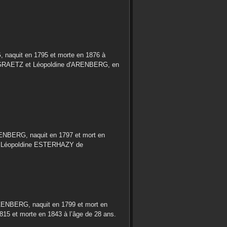
G
, naquit en
1795
et morte en
1876
à
GRAETZ
et
Léopoldine
d'ARENBERG
, en
ENBERG
, naquit en
1797
et mort en
t
Léopoldine
ESTERHAZY de
ZENBERG
, naquit en
1799
et mort en
815
et morte en
1843
à l’âge de 28 ans.