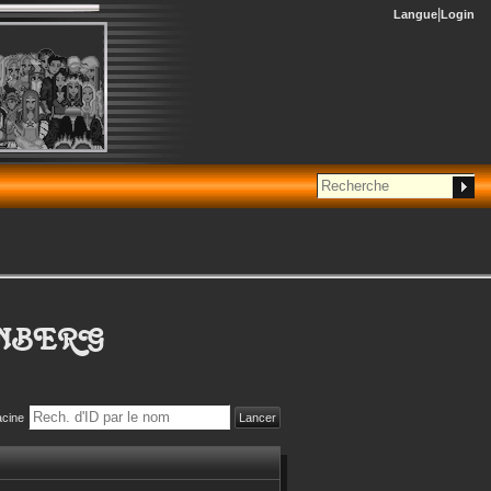
Langue
Login
NBERG
acine