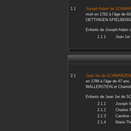
Joseph Adam
de SCHWA
mort en
1782
à l’âge de 60
OETTINGEN-SPIELBERG
Enfants de
Joseph Adam
d
Jean 1er
Jean 1er
de SCHWARZE
en
1789
à l’âge de 47 ans.
WALLERSTEIN
et
Charlot
Enfants de
Jean 1er
de S
Joseph Ii
Charles P
Caroline
Marie Th