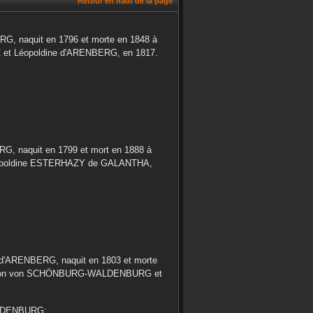
Retour en haut de la page
ERG
, naquit en
1796
et morte en
1848
à
Z
et
Léopoldine
d'ARENBERG
, en
1817
.
ERG
, naquit en
1799
et mort en
1888
à
poldine
ESTERHAZY de GALANTHA
,
d'ARENBERG
, naquit en
1803
et morte
on
von SCHÖNBURG-WALDENBURG
et
LDENBURG
: