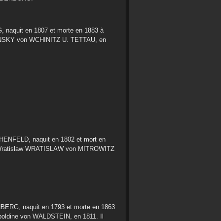
G
, naquit en
1807
et morte en
1883
à
SKY von WCHINITZ U. TETTAU
, en
HENFELD
, naquit en
1802
et mort en
ratislaw
WRATISLAW von MITROWITZ
NBERG
, naquit en
1793
et morte en
1863
oldine
von WALDSTEIN
, en
1811
. Il