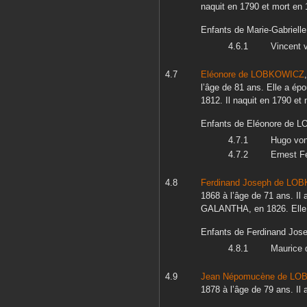
naquit en
1790
et mort en
Enfants de
Marie-Gabrielle
Vincent
v
Eléonore
de LOBKOWICZ
l’âge de 81 ans. Elle a é
1812
. Il naquit en
1790
et 
Enfants de
Eléonore
de L
Hugo
vo
Ernest F
Ferdinand Joseph
de LOB
1868
à l’âge de 71 ans. Il
GALANTHA
, en
1826
. Ell
Enfants de
Ferdinand Jos
Maurice
Jean Népomucène
de LO
1878
à l’âge de 79 ans. Il