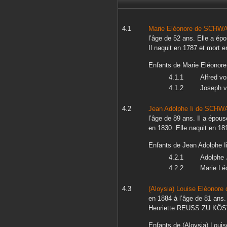
Marie Eléonore
de SCHW
l’âge de 52 ans. Elle a é
Il naquit en
1787
et mort 
Enfants de
Marie Eléonore
Alfred
vo
Joseph
v
Jean Adolphe Ii
de SCHW
l’âge de 89 ans. Il a épou
en
1830
. Elle naquit en
18
Enfants de
Jean Adolphe I
Adolphe 
Marie Lé
(Aloysia) Louise Eléonore
en
1884
à l’âge de 81 ans
Henriette
REUSS ZU KÖS
Enfants de
(Aloysia) Loui