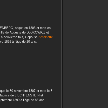
ZENBERG
, naquit en
1803
et mort en
fille de
Auguste
de LOBKOWICZ
et
La deuxième fois, il épouse
Antoinette
re 1835
à l’âge de 20 ans.
aquit le
30 novembre 1807
et mort le
3
aurice
de LIECHTENSTEIN
et
eptembre 1899
à l’âge de 83 ans.