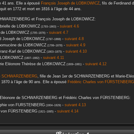
e 41 ans. Elle a épousé
François Joseph
de LOBKOWICZ
, fils de
Ferdinand
d
aquit en
1772
et mort en
1816
à l’âge de 44 ans.
CHWARZENBERG
et
François Joseph
de LOBKOWICZ
:
rielle
de LOBKOWICZ
-
suivant 4.6
(
1793
–
1863
)
de LOBKOWICZ
-
suivant 4.7
(
1795
–
1876
)
d Joseph
de LOBKOWICZ
-
suivant 4.8
(
1797
–
1868
)
pomucène
de LOBKOWICZ
-
suivant 4.9
(
1799
–
1878
)
ranz-Karl
de LOBKOWICZ
-
suivant 4.10
(
1803
–
1875
)
 LOBKOWICZ
-
suivant 4.11
(
1807
–
1882
)
ie Eléonore Thérèse
de LOBKOWICZ
-
suivant 4.12
(
1809
–
1881
)
e SCHWARZENBERG
, fille de
Jean 1er
de SCHWARZENBERG
et
Marie-Elé
n
1870
à l’âge de 90 ans. Elle a épousé
Frédéric Charles
von FÜRSTENBERG
Eléonore
de SCHWARZENBERG
et
Frédéric Charles
von FÜRSTENBERG
:
phie
von FURSTENBERG
-
suivant 4.13
(
1804
–
1829
)
von FÜRSTENBERG
-
suivant 4.14
(
1821
–
1895
)