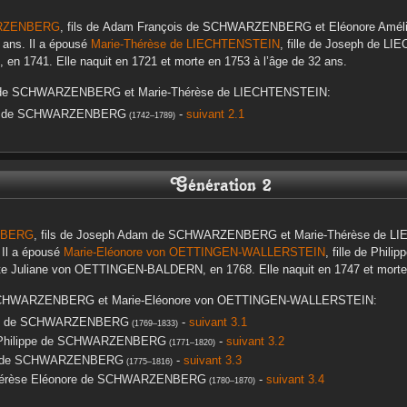
RZENBERG
, fils de
Adam François
de SCHWARZENBERG
et
Eléonore Amél
 ans. Il a épousé
Marie-Thérèse
de LIECHTENSTEIN
, fille de
Joseph
de LIE
, en
1741
. Elle naquit en
1721
et morte en
1753
à l’âge de 32 ans.
e SCHWARZENBERG
et
Marie-Thérèse
de LIECHTENSTEIN
:
de SCHWARZENBERG
-
suivant 2.1
(
1742
–
1789
)
Génération 2
NBERG
, fils de
Joseph Adam
de SCHWARZENBERG
et
Marie-Thérèse
de LI
 Il a épousé
Marie-Eléonore
von OETTINGEN-WALLERSTEIN
, fille de
Philip
te Juliane
von OETTINGEN-BALDERN
, en
1768
. Elle naquit en
1747
et mort
CHWARZENBERG
et
Marie-Eléonore
von OETTINGEN-WALLERSTEIN
:
de SCHWARZENBERG
-
suivant 3.1
(
1769
–
1833
)
hilippe
de SCHWARZENBERG
-
suivant 3.2
(
1771
–
1820
)
de SCHWARZENBERG
-
suivant 3.3
(
1775
–
1816
)
érèse Eléonore
de SCHWARZENBERG
-
suivant 3.4
(
1780
–
1870
)