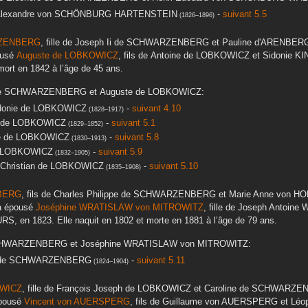
lexandre
von SCHÖNBURG HARTENSTEIN
-
suivant 5.5
(
1826
–
1896
)
ZENBERG
, fille de
Joseph Ii
de SCHWARZENBERG
et
Pauline
d'ARENBER
pousé
Auguste
de LOBKOWICZ
, fils de
Antoine
de LOBKOWICZ
et
Sidonie
KIN
mort en
1842
à l’âge de 45 ans.
e SCHWARZENBERG
et
Auguste
de LOBKOWICZ
:
donie
de LOBKOWICZ
-
suivant 4.10
(
1828
–
1917
)
de LOBKOWICZ
-
suivant 5.1
(
1829
–
1852
)
e
de LOBKOWICZ
-
suivant 5.8
(
1830
–
1913
)
 LOBKOWICZ
-
suivant 5.9
(
1832
–
1905
)
Christian
de LOBKOWICZ
-
suivant 5.10
(
1835
–
1908
)
BERG
, fils de
Charles Philippe
de SCHWARZENBERG
et
Marie Anne
von HO
 a épousé
Joséphine
WRATISLAW von MITROWITZ
, fille de
Joseph Antoine W
URS
, en
1823
. Elle naquit en
1802
et morte en
1881
à l’âge de 79 ans.
CHWARZENBERG
et
Joséphine
WRATISLAW von MITROWITZ
:
e SCHWARZENBERG
-
suivant 5.11
(
1824
–
1904
)
WICZ
, fille de
François Joseph
de LOBKOWICZ
et
Caroline
de SCHWARZE
épousé
Vincent
von AUERSPERG
, fils de
Guillaume
von AUERSPERG
et
Léop