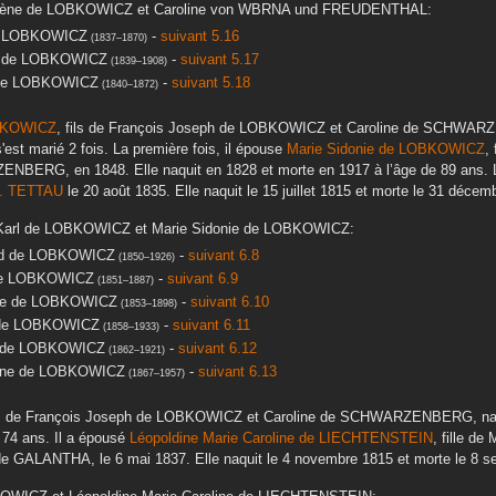
ène
de LOBKOWICZ
et
Caroline
von WBRNA und FREUDENTHAL
:
 LOBKOWICZ
-
suivant 5.16
(
1837
–
1870
)
de LOBKOWICZ
-
suivant 5.17
(
1839
–
1908
)
e LOBKOWICZ
-
suivant 5.18
(
1840
–
1872
)
BKOWICZ
, fils de
François Joseph
de LOBKOWICZ
et
Caroline
de SCHWAR
s'est marié 2 fois. La première fois, il épouse
Marie Sidonie
de LOBKOWICZ
, 
ZENBERG
, en
1848
. Elle naquit en
1828
et morte en
1917
à l’âge de 89 ans. 
. TETTAU
le
20 août 1835
. Elle naquit le
15 juillet 1815
et morte le
31 décemb
arl
de LOBKOWICZ
et
Marie Sidonie
de LOBKOWICZ
:
d
de LOBKOWICZ
-
suivant 6.8
(
1850
–
1926
)
e LOBKOWICZ
-
suivant 6.9
(
1851
–
1887
)
e
de LOBKOWICZ
-
suivant 6.10
(
1853
–
1898
)
e LOBKOWICZ
-
suivant 6.11
(
1858
–
1933
)
de LOBKOWICZ
-
suivant 6.12
(
1862
–
1921
)
ne
de LOBKOWICZ
-
suivant 6.13
(
1867
–
1957
)
ls de
François Joseph
de LOBKOWICZ
et
Caroline
de SCHWARZENBERG
, n
 74 ans. Il a épousé
Léopoldine Marie Caroline
de LIECHTENSTEIN
, fille de
M
e GALANTHA
, le
6 mai 1837
. Elle naquit le
4 novembre 1815
et morte le
8 s