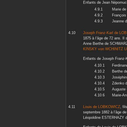
Enfants de
Jean Népomuc
Marie
de
François
Jeanne
d
Joseph Franz-Karl
de LO
1875
à l’âge de 72 ans. Il 
Anne Berthe
de SCHWAR
KINSKY von WCHINITZ U
Enfants de
Joseph Franz-K
Ferdinan
Berthe
d
Joséphin
Zdenko
d
Auguste
Marie-An
Louis
de LOBKOWICZ
, fi
septembre 1882
à l’âge de
Léopoldine
ESTERHAZY d