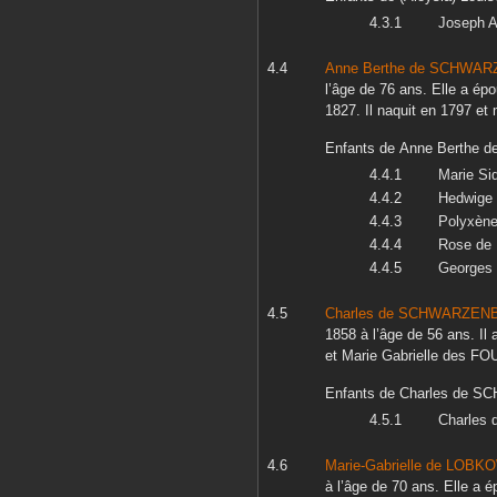
Joseph A
Anne Berthe
de SCHWAR
l’âge de 76 ans. Elle a é
1827
. Il naquit en
1797
et 
Enfants de
Anne Berthe
d
Marie Si
Hedwige
Polyxèn
Rose
de
Georges 
Charles
de SCHWARZEN
1858
à l’âge de 56 ans. Il
et
Marie Gabrielle
des FO
Enfants de
Charles
de S
Charles
d
Marie-Gabrielle
de LOBKO
à l’âge de 70 ans. Elle a 