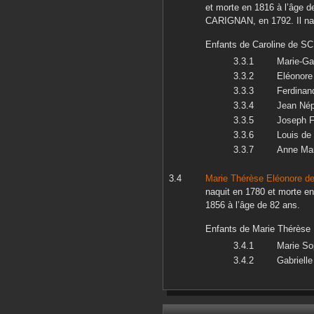
et morte en
1816
à l’âge d
CARIGNAN
, en
1792
. Il n
Enfants de
Caroline
de S
Marie-Gab
Eléonore
Ferdinan
Jean Né
Joseph F
Louis
de
Anne Mar
Marie Thérèse Eléonore
d
naquit en
1780
et morte e
1856
à l’âge de 82 ans.
Enfants de
Marie Thérèse 
Marie So
Gabrielle