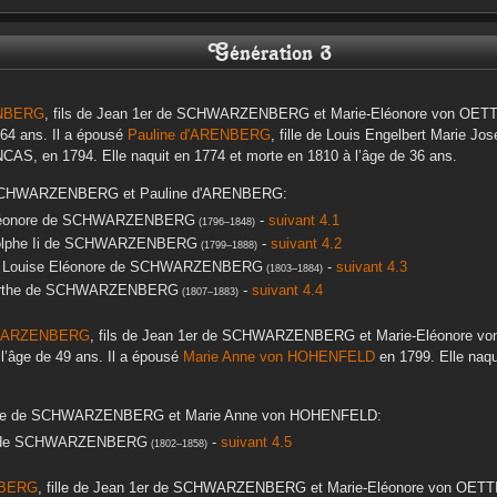
Génération 3
NBERG
, fils de
Jean 1er
de SCHWARZENBERG
et
Marie-Eléonore
von OET
 64 ans. Il a épousé
Pauline
d'ARENBERG
, fille de
Louis Engelbert Marie Jos
NCAS
, en
1794
. Elle naquit en
1774
et morte en
1810
à l’âge de 36 ans.
SCHWARZENBERG
et
Pauline
d'ARENBERG
:
éonore
de SCHWARZENBERG
-
suivant 4.1
(
1796
–
1848
)
lphe Ii
de SCHWARZENBERG
-
suivant 4.2
(
1799
–
1888
)
) Louise Eléonore
de SCHWARZENBERG
-
suivant 4.3
(
1803
–
1884
)
the
de SCHWARZENBERG
-
suivant 4.4
(
1807
–
1883
)
WARZENBERG
, fils de
Jean 1er
de SCHWARZENBERG
et
Marie-Eléonore
vo
l’âge de 49 ans. Il a épousé
Marie Anne
von HOHENFELD
en
1799
. Elle naq
pe
de SCHWARZENBERG
et
Marie Anne
von HOHENFELD
:
e SCHWARZENBERG
-
suivant 4.5
(
1802
–
1858
)
BERG
, fille de
Jean 1er
de SCHWARZENBERG
et
Marie-Eléonore
von OETT