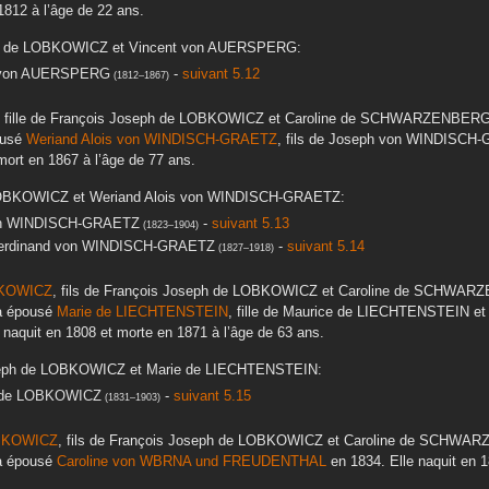
1812
à l’âge de 22 ans.
de LOBKOWICZ
et
Vincent
von AUERSPERG
:
on AUERSPERG
-
suivant 5.12
(
1812
–
1867
)
, fille de
François Joseph
de LOBKOWICZ
et
Caroline
de SCHWARZENBER
pousé
Weriand Alois
von WINDISCH-GRAETZ
, fils de
Joseph
von WINDISCH-
mort en
1867
à l’âge de 77 ans.
OBKOWICZ
et
Weriand Alois
von WINDISCH-GRAETZ
:
n WINDISCH-GRAETZ
-
suivant 5.13
(
1823
–
1904
)
erdinand
von WINDISCH-GRAETZ
-
suivant 5.14
(
1827
–
1918
)
KOWICZ
, fils de
François Joseph
de LOBKOWICZ
et
Caroline
de SCHWARZ
 a épousé
Marie
de LIECHTENSTEIN
, fille de
Maurice
de LIECHTENSTEIN
e
e naquit en
1808
et morte en
1871
à l’âge de 63 ans.
eph
de LOBKOWICZ
et
Marie
de LIECHTENSTEIN
:
de LOBKOWICZ
-
suivant 5.15
(
1831
–
1903
)
BKOWICZ
, fils de
François Joseph
de LOBKOWICZ
et
Caroline
de SCHWAR
 a épousé
Caroline
von WBRNA und FREUDENTHAL
en
1834
. Elle naquit en
1