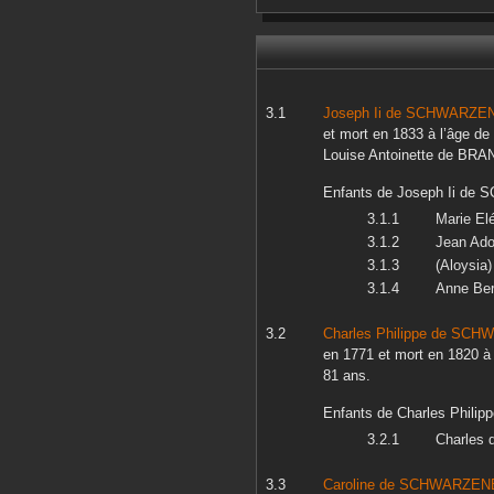
Joseph Ii
de SCHWARZE
et mort en
1833
à l’âge de
Louise Antoinette
de BRA
Enfants de
Joseph Ii
de 
Marie El
Jean Ado
(Aloysia
Anne Ber
Charles Philippe
de SCH
en
1771
et mort en
1820
à 
81 ans.
Enfants de
Charles Philip
Charles
d
Caroline
de SCHWARZEN