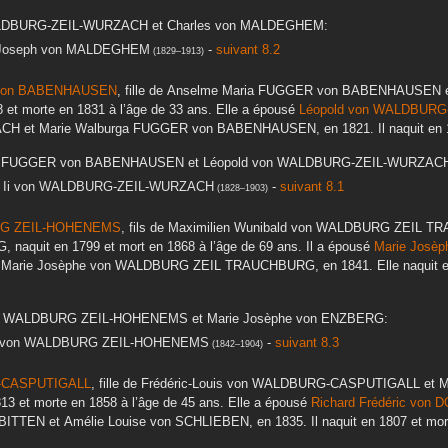
LDBURG-ZEIL-WURZACH
et
Charles
von MALDEGHEM
:
Joseph
von MALDEGHEM
-
suivant 8.2
(
1829
–
1913
)
on BABENHAUSEN
, fille de
Anselme Maria
FUGGER von BABENHAUSEN
8
et morte en
1831
à l’âge de 33 ans. Elle a épousé
Léopold
von WALDBURG
ACH
et
Marie Walburga
FUGGER von BABENHAUSEN
, en
1821
. Il naquit en
FUGGER von BABENHAUSEN
et
Léopold
von WALDBURG-ZEIL-WURZAC
Ii
von WALDBURG-ZEIL-WURZACH
-
suivant 8.1
(
1828
–
1903
)
G ZEIL-HOHENEMS
, fils de
Maximilien Wunibald
von WALDBURG ZEIL T
G
, naquit en
1799
et mort en
1868
à l’âge de 69 ans. Il a épousé
Marie Josèp
t
Marie Josèphe
von WALDBURG ZEIL TRAUCHBURG
, en
1841
. Elle naquit
 WALDBURG ZEIL-HOHENEMS
et
Marie Josèphe
von ENZBERG
:
von WALDBURG ZEIL-HOHENEMS
-
suivant 8.3
(
1842
–
1904
)
-CASPUTIGALL
, fille de
Frédéric-Louis
von WALDBURG-CASPUTIGALL
et
M
813
et morte en
1858
à l’âge de 45 ans. Elle a épousé
Richard Frédéric
von D
BITTEN
et
Amélie Louise
von SCHLIEBEN
, en
1835
. Il naquit en
1807
et mor