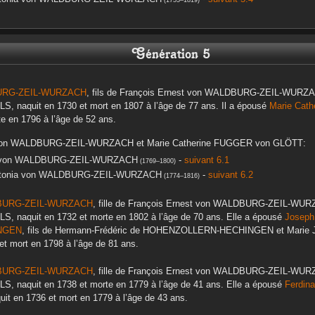
(
1753
–
1819
)
Génération 5
URG-ZEIL-WURZACH
, fils de
François Ernest
von WALDBURG-ZEIL-WURZ
LS
, naquit en
1730
et mort en
1807
à l’âge de 77 ans. Il a épousé
Marie Cath
te en
1796
à l’âge de 52 ans.
on WALDBURG-ZEIL-WURZACH
et
Marie Catherine
FUGGER von GLÖTT
:
on WALDBURG-ZEIL-WURZACH
-
suivant 6.1
(
1769
–
1800
)
tonia
von WALDBURG-ZEIL-WURZACH
-
suivant 6.2
(
1774
–
1816
)
BURG-ZEIL-WURZACH
, fille de
François Ernest
von WALDBURG-ZEIL-WUR
LS
, naquit en
1732
et morte en
1802
à l’âge de 70 ans. Elle a épousé
Joseph
NGEN
, fils de
Hermann-Frédéric
de HOHENZOLLERN-HECHINGEN
et
Marie 
et mort en
1798
à l’âge de 81 ans.
BURG-ZEIL-WURZACH
, fille de
François Ernest
von WALDBURG-ZEIL-WUR
LS
, naquit en
1738
et morte en
1779
à l’âge de 41 ans. Elle a épousé
Ferdin
quit en
1736
et mort en
1779
à l’âge de 43 ans.