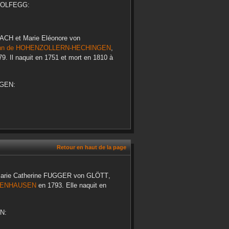
WOLFEGG
:
ZACH
et
Marie Eléonore
von
nn
de HOHENZOLLERN-HECHINGEN
,
79
. Il naquit en
1751
et mort en
1810
à
NGEN
:
Retour en haut de la page
arie Catherine
FUGGER von GLÖTT
,
BENHAUSEN
en
1793
. Elle naquit en
EN
: