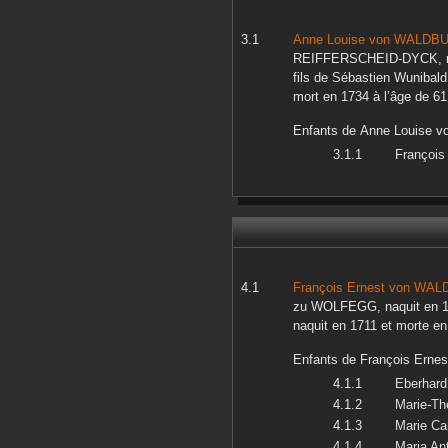
Anne Louise
von WALDB
REIFFERSCHEID-DYCK
,
fils de
Sébastien Wunibald
mort en
1734
à l’âge de 61
Enfants de
Anne Louise
v
François
François Ernest
von WAL
zu WOLFEGG
, naquit en
naquit en
1711
et morte e
Enfants de
François Ernes
Eberhard
Marie-Th
Marie Ca
Maria An