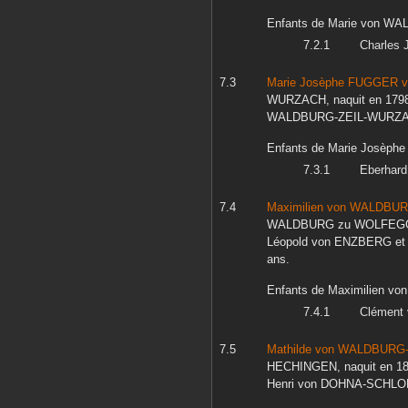
Enfants de
Marie
von WA
Charles 
Marie Josèphe
FUGGER v
WURZACH
, naquit en
179
WALDBURG-ZEIL-WURZ
Enfants de
Marie Josèphe
Eberhard 
Maximilien
von WALDBUR
WALDBURG zu WOLFEG
Léopold
von ENZBERG
e
ans.
Enfants de
Maximilien
von
Clément
Mathilde
von WALDBURG
HECHINGEN
, naquit en
1
Henri
von DOHNA-SCHLO