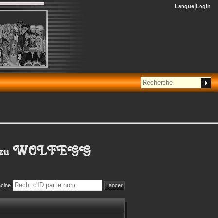
Langue
Login
zu WOLFEGG
acine