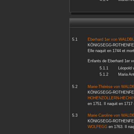
Eberhard 1er
von WALDB
KÖNIGSEGG-ROTHENFE
Elle naquit en
1744
et mor
Enfants de
Eberhard 1er
v
Léopold
v
Maria An
Marie-Thérèse
von WALD
KÖNIGSEGG-ROTHENFE
HOHENZOLLERN-HECHI
en
1751
. Il naquit en
1717
Marie Caroline
von WALD
KÖNIGSEGG-ROTHENFE
WOLFEGG
en
1763
. Il na