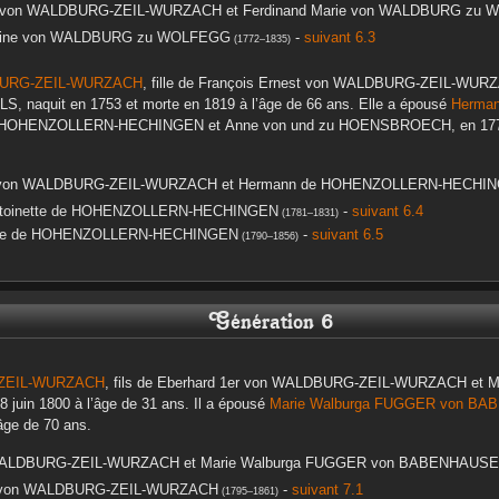
von WALDBURG-ZEIL-WURZACH
et
Ferdinand Marie
von WALDBURG zu 
ine
von WALDBURG zu WOLFEGG
-
suivant 6.3
(
1772
–
1835
)
URG-ZEIL-WURZACH
, fille de
François Ernest
von WALDBURG-ZEIL-WUR
LS
, naquit en
1753
et morte en
1819
à l’âge de 66 ans. Elle a épousé
Herma
HOHENZOLLERN-HECHINGEN
et
Anne
von und zu HOENSBROECH
, en
17
on WALDBURG-ZEIL-WURZACH
et
Hermann
de HOHENZOLLERN-HECHI
toinette
de HOHENZOLLERN-HECHINGEN
-
suivant 6.4
(
1781
–
1831
)
e
de HOHENZOLLERN-HECHINGEN
-
suivant 6.5
(
1790
–
1856
)
Génération 6
ZEIL-WURZACH
, fils de
Eberhard 1er
von WALDBURG-ZEIL-WURZACH
et
M
8 juin 1800
à l’âge de 31 ans. Il a épousé
Marie Walburga
FUGGER von BA
âge de 70 ans.
ALDBURG-ZEIL-WURZACH
et
Marie Walburga
FUGGER von BABENHAUS
on WALDBURG-ZEIL-WURZACH
-
suivant 7.1
(
1795
–
1861
)