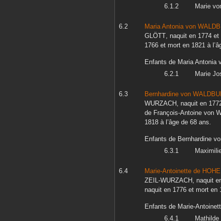
Marie
vo
Maria Antonia
von WALDB
GLÖTT
, naquit en
1774
et
1766
et mort en
1821
à l’â
Enfants de
Maria Antonia
v
Marie Jo
Bernhardine
von WALDBU
WURZACH
, naquit en
177
de
François-Antoine
von 
1818
à l’âge de 68 ans.
Enfants de
Bernhardine
vo
Maximili
Marie-Antoinette
de HOHE
ZEIL-WURZACH
, naquit 
naquit en
1776
et mort en
Enfants de
Marie-Antoinet
Mathilde