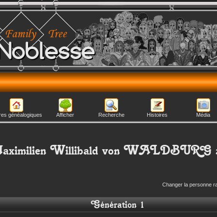
Noblesse
res généalogiques
Afficher
Recherche
Histoires
Média
aximilien Willibald
von WALDBURG 
Changer la personne r
Génération 1