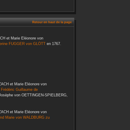
Retour en haut de la page
ACH
et
Marie Eléonore
von
erine
FUGGER von GLÖTT
en
1767
.
ZACH
et
Marie Eléonore
von
 Frédéric Guillaume
de
Josèphe
von OETTINGEN-SPIELBERG
,
ZACH
et
Marie Eléonore
von
and Marie
von WALDBURG zu