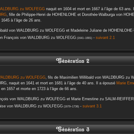
WALDBURG zu WOLFEGG
naquit en
1604
et mort en
1667
à l’âge de 63 ans. 
URG
, fille de
Philippe-Henri
de HOHENLOHE
et
Dorothée-Walburga
von HOH
n
1645
à l’âge de 26 ans.
ibald
von WALDBURG zu WOLFEGG
et
Madeleine Juliane
de HOHENLOHE
en François
von WALDBURG zu WOLFEGG
-
suivant 2.1
(
1641
–
1681
)
Génération 2
WALDBURG zu WOLFEGG
, fils de
Maximilien Willibald
von WALDBURG zu 
URG
, naquit en
1641
et mort en
1681
à l’âge de 40 ans. Il a épousé
Marie Ern
t en
1657
et morte en
1723
à l’âge de 66 ans.
nçois
von WALDBURG zu WOLFEGG
et
Marie Ernestine
zu SALM-REIFFE
ise
von WALDBURG zu WOLFEGG
-
suivant 3.1
(
1679
–
1736
)
Génération 3