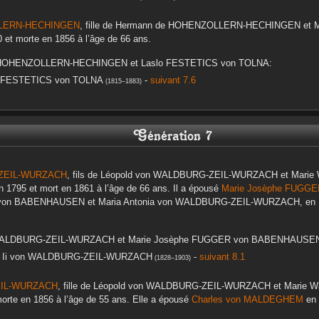
LERN-HECHINGEN
, fille de
Hermann
de HOHENZOLLERN-HECHINGEN
et
M
0
et morte en
1856
à l’âge de 66 ans.
HOHENZOLLERN-HECHINGEN
et
Laslo
FESTETICS von TOLNA
:
FESTETICS von TOLNA
-
suivant 7.6
(
1815
–
1883
)
Génération 7
ZEIL-WURZACH
, fils de
Léopold
von WALDBURG-ZEIL-WURZACH
et
Marie 
en
1795
et mort en
1861
à l’âge de 66 ans. Il a épousé
Marie Josèphe
FUGGER
on BABENHAUSEN
et
Maria Antonia
von WALDBURG-ZEIL-WURZACH
, en
ALDBURG-ZEIL-WURZACH
et
Marie Josèphe
FUGGER von BABENHAUSE
Ii
von WALDBURG-ZEIL-WURZACH
-
suivant 8.1
(
1828
–
1903
)
IL-WURZACH
, fille de
Léopold
von WALDBURG-ZEIL-WURZACH
et
Marie W
orte en
1856
à l’âge de 55 ans. Elle a épousé
Charles
von MALDEGHEM
en