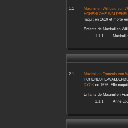
Maximilien Willibald
von 
HOHENLOHE-WALDENB
naquit en
1619
et morte e
Enfants de
Maximilien Will
Maximili
Maximilien François
von 
HOHENLOHE-WALDENB
DYCK
en
1676
. Elle naqui
Enfants de
Maximilien Fra
Anne Lou