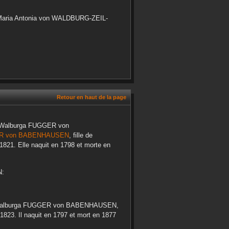
aria Antonia
von WALDBURG-ZEIL-
Retour en haut de la page
Walburga
FUGGER von
 von BABENHAUSEN
, fille de
1821
. Elle naquit en
1798
et morte en
N
:
alburga
FUGGER von BABENHAUSEN
,
1823
. Il naquit en
1797
et mort en
1877