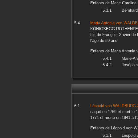
Enfants de
Marie Caroline
Bernhard
Maria Antonia
von WALDB
KÖNIGSEGG-ROTHENFE
fils de
François Xavier
de 
l’âge de 59 ans.
Enfants de
Maria Antonia
v
Marie-An
Joséphin
Léopold
von WALDBURG-
naquit en
1769
et mort le
1
1771
et morte en
1841
à l’
Enfants de
Léopold
von W
Léopold
v