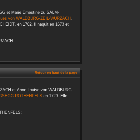
EGG
et
Marie Ernestine
zu SALM-
ques
von WALDBURG-ZEIL-WURZACH
,
CHEIDT
, en
1702
. Il naquit en
1673
et
URZACH
:
Retour en haut de la page
RZACH
et
Anne Louise
von WALDBURG
IGSEGG-ROTHENFELS
en
1729
. Elle
THENFELS
: