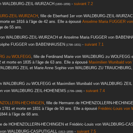
n WALDBURG-ZEIL-WURZACH
-
suivant 7.2
(
1800
–
1856
)
URG-ZEIL-WURZACH
, fille de
Eberhard 1er
von WALDBURG-ZEIL-WURZAC
 morte en
1816
à l’âge de 42 ans. Elle a épousé
Anselme Maria
FUGGER vo
ge de 55 ans.
on WALDBURG-ZEIL-WURZACH
et
Anselme Maria
FUGGER von BABENH
sèphe
FUGGER von BABENHAUSEN
-
suivant 7.1
(
1798
–
1831
)
RG zu WOLFEGG
, fille de
Ferdinand Marie
von WALDBURG zu WOLFEGG
2
et morte en
1835
à l’âge de 63 ans. Elle a épousé
Maximilien Wunibald
von
WALDBURG ZEIL
et
Marie Anne Sophie
von WALDBURG ZU TRAUCHBURG
n WALDBURG zu WOLFEGG
et
Maximilien Wunibald
von WALDBURG ZEI
en
von WALDBURG ZEIL-HOHENEMS
-
suivant 7.4
(
1799
–
1868
)
NZOLLERN-HECHINGEN
, fille de
Hermann
de HOHENZOLLERN-HECHING
en
1781
et morte en
1831
à l’âge de 50 ans. Elle a épousé
Frédéric-Louis
von 
1844
à l’âge de 68 ans.
te
de HOHENZOLLERN-HECHINGEN
et
Frédéric-Louis
von WALDBURG-CAS
von WALDBURG-CASPUTIGALL
-
suivant 7.5
(
1813
–
1858
)