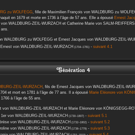
URG zu WOLFEGG
, fille de
Maximilien François
von WALDBURG zu WOLF
 naquit en
1679
et morte en
1736
à l’âge de 57 ans. Elle a épousé
Ernest Jac
von WALDBURG-ZEIL-WURZACH
et
Catherine Marie
von SALM-REIFFERS
 ans.
on WALDBURG zu WOLFEGG
et
Ernest Jacques
von WALDBURG-ZEIL-W
 Ernest
von WALDBURG-ZEIL-WURZACH
-
suivant 4.1
(
1704
–
1781
)
Génération 4
DBURG-ZEIL-WURZACH
, fils de
Ernest Jacques
von WALDBURG-ZEIL-WU
1704
et mort en
1781
à l’âge de 77 ans. Il a épousé
Marie Eléonore
von KÖN
n
1766
à l’âge de 55 ans.
t
von WALDBURG-ZEIL-WURZACH
et
Marie Eléonore
von KÖNIGSEGG-RO
 1er
von WALDBURG-ZEIL-WURZACH
-
suivant 5.1
(
1730
–
1807
)
érèse
von WALDBURG-ZEIL-WURZACH
-
suivant 5.2
(
1732
–
1802
)
roline
von WALDBURG-ZEIL-WURZACH
-
suivant 5.3
(
1738
–
1779
)
tonia
von WALDBURG-ZEIL-WURZACH
-
suivant 5.4