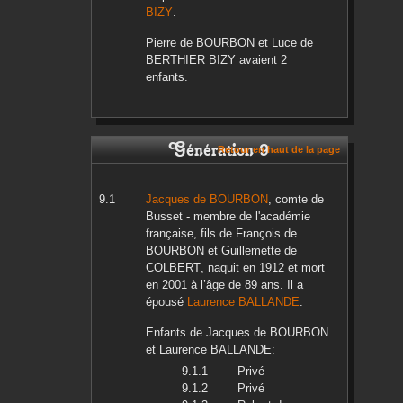
BIZY
.
Pierre
de BOURBON
et
Luce
de
BERTHIER BIZY
avaient 2
enfants.
Génération 9
Retour en haut de la page
Jacques
de BOURBON
, comte de
Busset - membre de l'académie
française, fils de
François
de
BOURBON
et
Guillemette
de
COLBERT
, naquit en
1912
et mort
en
2001
à l’âge de 89 ans. Il a
épousé
Laurence
BALLANDE
.
Enfants de
Jacques
de BOURBON
et
Laurence
BALLANDE
:
Privé
Privé