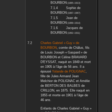
BOURBON
(
1885
–
1913
)
Sophie
de
BOURBON
(
1887
–
1967
)
Jean
de
BOURBON
(
1889
–
1914
)
Jacques
de
BOURBON
(
1892
–
1911
)
Charles Gabriel « Guy »
de
BOURBON
, comte de Châlus, fils
de
Louis Joseph « Gaspard »
de
BOURBON
et
Céline
BRAVARD
D'EYSSAT
, naquit en
1849
et mort
en
1905
à l’âge de 56 ans. Il a
épousé
Yolande
de POLIGNAC
,
fille de
Jules Armand Jean
Melchior
de POLIGNAC
et
Amélie
de BERTON DES BALBES de
CRILLON
, en
1875
. Elle naquit en
1855
et morte en
1901
à l’âge de
46 ans.
Enfants de
Charles Gabriel « Guy »