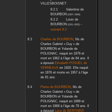
VILLESBOISNET
:
Valentine
de
BOURBON
(
1907
–
1994
)
Louis
de
BOURBON
-
(
1911
–
2001
)
suivant 9.3
Charles
de BOURBON
, fils de
Charles Gabriel « Guy »
de
BOURBON
et
Yolande
de
POLIGNAC
, naquit en
1878
et
mort en
1962
à l’âge de 84 ans. Il
a épousé
Elisabeth
POSUEL de
VERNEAUX
en
1920
. Elle naquit
en
1876
et morte en
1957
à l’âge
de 81 ans.
Pierre
de BOURBON
, fils de
Charles Gabriel « Guy »
de
BOURBON
et
Yolande
de
POLIGNAC
, naquit en
1889
et
mort en
1968
à l’âge de 79 ans. Il
a épousé
Luce
de BERTHIER