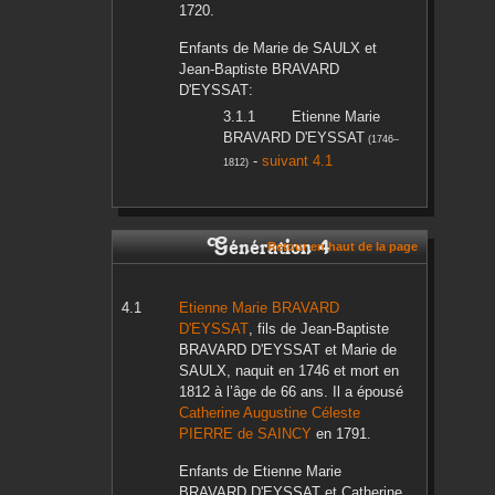
1720
.
Enfants de
Marie
de SAULX
et
Jean-Baptiste
BRAVARD
D'EYSSAT
:
Etienne Marie
BRAVARD D'EYSSAT
(
1746
–
-
suivant 4.1
1812
)
Génération 4
Retour en haut de la page
Etienne Marie
BRAVARD
D'EYSSAT
, fils de
Jean-Baptiste
BRAVARD D'EYSSAT
et
Marie
de
SAULX
, naquit en
1746
et mort en
1812
à l’âge de 66 ans. Il a épousé
Catherine Augustine Céleste
PIERRE de SAINCY
en
1791
.
Enfants de
Etienne Marie
BRAVARD D'EYSSAT
et
Catherine