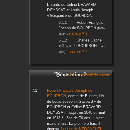
Enfants de
Céline
BRAVARD
D'EYSSAT
et
Louis Joseph
« Gaspard »
de BOURBON
:
Robert François
Joseph
de BOURBON
(
1848
–
-
suivant 7.1
1918
)
Charles Gabriel
« Guy »
de BOURBON
(
1849
–
-
suivant 7.2
1905
)
Génération 7
Retour en haut de la page
Robert François Joseph
de
BOURBON
, comte de Busset, fils
de
Louis Joseph « Gaspard »
de
BOURBON
et
Céline
BRAVARD
D'EYSSAT
, naquit en
1848
et mort
en
1918
à l’âge de 70 ans. Il s'est
marié 2 fois. La première fois, il
épouse
Jeanne
de NÉDONCHEL
,