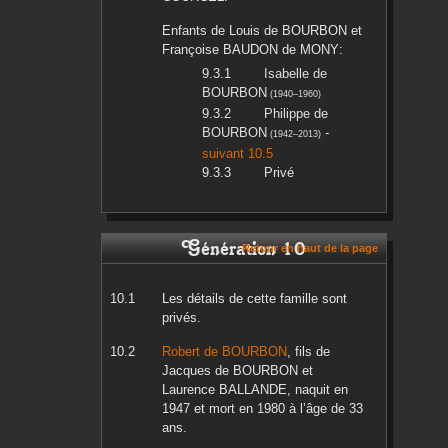
Enfants de
Louis
de BOURBON
et
Françoise
BAUDON de MONY
:
Isabelle
de
BOURBON
(
1940
–
1960
)
Philippe
de
BOURBON
-
(
1942
–
2013
)
suivant 10.5
Privé
Génération 10
Retour en haut de la page
Les détails de cette famille sont
privés.
Robert
de BOURBON
, fils de
Jacques
de BOURBON
et
Laurence
BALLANDE
, naquit en
1947
et mort en
1980
à l’âge de 33
ans.