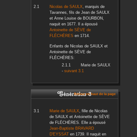
Nicolas
de SAULX
, marquis de
Tavannes, fils de
Jean
de SAULX
et
Anne Louise
de BOURBON
,
naquit en
1677
. Il a épousé
Antoinette
de SÈVE de
FLÉCHÈRES
en
1714
.
Enfants de
Nicolas
de SAULX
et
Antoinette
de SÈVE de
FLÉCHÈRES
:
Marie
de SAULX
-
suivant 3.1
Génération 3
Retour en haut de la page
Marie
de SAULX
, fille de
Nicolas
de SAULX
et
Antoinette
de SÈVE
de FLÉCHÈRES
. Elle a épousé
Jean-Baptiste
BRAVARD
D'EYSSAT
en
1739
. Il naquit en