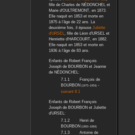
fille de
Charles
de NÉDONCHEL
et
Marie
d'OULTREMONT
, en
1873
.
Elle naquit en
1853
et morte en
1875
à l’âge de 22 ans. La
deuxième fois, il épouse
Juliette
d'URSEL
, fille de
Léon
d'URSEL
et
Henriette
d'HARCOURT
, en
1882
.
Elle naquit en
1853
et morte en
1936
à l’âge de 83 ans.
Enfants de
Robert François
Joseph
de BOURBON
et
Jeanne
de NÉDONCHEL
:
François
de
BOURBON
-
(
1875
–
1954
)
suivant 8.1
Enfants de
Robert François
Joseph
de BOURBON
et
Juliette
d'URSEL
:
Henri
de
BOURBON
(
1883
–
1884
)
Antoine
de