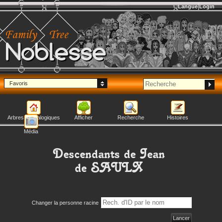
Langue
Login
Noblesse
Favoris
Arbres généalogiques
Afficher
Recherche
Histoires
Média
Descendants de
Jean
de SAULX
Changer la personne racine