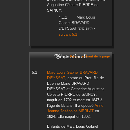
Augustine Céleste
PIERRE de
SAINCY
:
Marc Louis
Gabriel
BRAVARD
D'EYSSAT
-
(
1792
–
1847
)
suivant 5.1
Génération 5
Retour en haut de la page
Marc Louis Gabriel
BRAVARD
D'EYSSAT
, comte du Prat, fils de
Etienne Marie
BRAVARD
D'EYSSAT
et
Catherine Augustine
Céleste
PIERRE de SAINCY
,
naquit en
1792
et mort en
1847
à
l’âge de 55 ans. Il a épousé
Anne
Jeanne Joséphine
MERLAT
en
1824
. Elle naquit en
1802
.
Enfants de
Marc Louis Gabriel