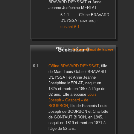
BRAVARD D'EYSSAT
et
Anne
Jeanne Joséphine
MERLAT
:
Céline
BRAVARD
D'EYSSAT
-
(
1825
–
1857
)
suivant 6.1
Génération 6
Retour en haut de la page
Céline
BRAVARD D'EYSSAT
, fille
de
Marc Louis Gabriel
BRAVARD
D'EYSSAT
et
Anne Jeanne
Joséphine
MERLAT
, naquit en
1825
et morte en
1857
à l’âge de
32 ans. Elle a épousé
Louis
Joseph « Gaspard »
de
BOURBON
, fils de
François Louis
Joseph
de BOURBON
et
Charlotte
de GONTAUT BIRON
, en
1845
. Il
naquit en
1819
et mort en
1871
à
l’âge de 52 ans.