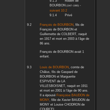
Robert
de
BOURBON
-
(
1947
–
1980
)
suivant 10.2
Privé
François
de BOURBON
, fils de
François
de BOURBON
et
Guillemette
de COLBERT
, naquit
en
1917
et mort en
2003
à l’âge de
86 ans.
François
de BOURBON
avait 1
enfant.
Louis
de BOURBON
, comte de
Châlus, fils de
Gaspard
de
BOURBON
et
Marguerite
ESPIVENT de LA
VILLESBOISNET
, naquit en
1911
et mort en
2001
à l’âge de 90 ans.
Il a épousé
Françoise
BAUDON de
MONY
, fille de
Xavier
BAUDON de
MONY
et
Louise
CHODRON de
COURCEL
.