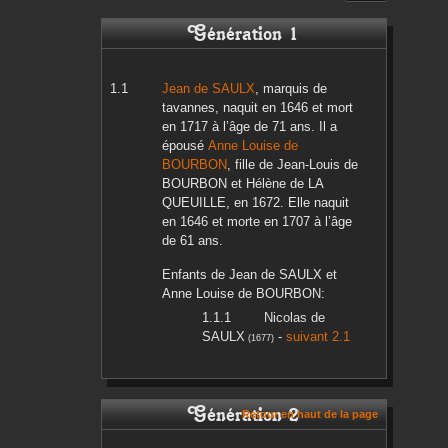
Génération 1
Jean
de SAULX
, marquis de
tavannes, naquit en
1646
et mort
en
1717
à l’âge de 71 ans. Il a
épousé
Anne Louise
de
BOURBON
, fille de
Jean-Louis
de
BOURBON
et
Hélène
de LA
QUEUILLE
, en
1672
. Elle naquit
en
1646
et morte en
1707
à l’âge
de 61 ans.
Enfants de
Jean
de SAULX
et
Anne Louise
de BOURBON
:
Nicolas
de
SAULX
-
suivant 2.1
(
1677
)
Génération 2
Retour en haut de la page