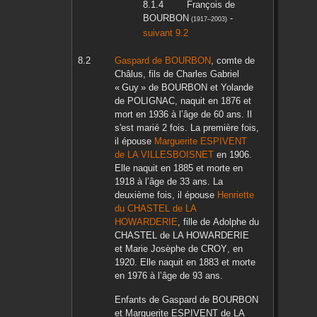
François
de
BOURBON
-
(
1917
–
2003
)
suivant 9.2
Gaspard
de BOURBON
, comte de
Châlus, fils de
Charles Gabriel
« Guy »
de BOURBON
et
Yolande
de POLIGNAC
, naquit en
1876
et
mort en
1936
à l’âge de 60 ans. Il
s'est marié 2 fois. La première fois,
il épouse
Marguerite
ESPIVENT
de LA VILLESBOISNET
en
1906
.
Elle naquit en
1885
et morte en
1918
à l’âge de 33 ans. La
deuxième fois, il épouse
Henriette
du CHASTEL de LA
HOWARDERIE
, fille de
Adolphe
du
CHASTEL de LA HOWARDERIE
et
Marie Josèphe
de CROY
, en
1920
. Elle naquit en
1883
et morte
en
1976
à l’âge de 93 ans.
Enfants de
Gaspard
de BOURBON
et
Marguerite
ESPIVENT de LA