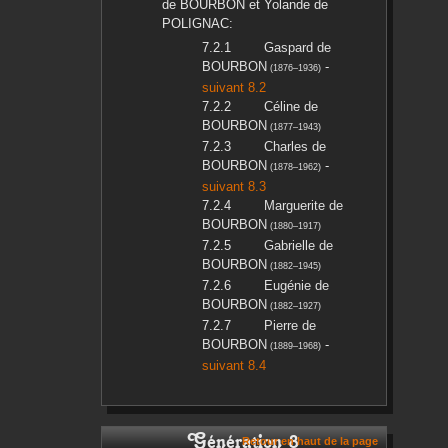
de BOURBON
et
Yolande
de
POLIGNAC
:
Gaspard
de
BOURBON
-
(
1876
–
1936
)
suivant 8.2
Céline
de
BOURBON
(
1877
–
1943
)
Charles
de
BOURBON
-
(
1878
–
1962
)
suivant 8.3
Marguerite
de
BOURBON
(
1880
–
1917
)
Gabrielle
de
BOURBON
(
1882
–
1945
)
Eugénie
de
BOURBON
(
1882
–
1927
)
Pierre
de
BOURBON
-
(
1889
–
1968
)
suivant 8.4
Génération 8
Retour en haut de la page