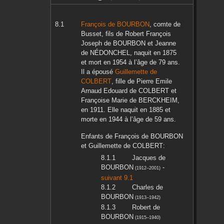
François
de BOURBON
, comte de
Busset, fils de
Robert François
Joseph
de BOURBON
et
Jeanne
de NÉDONCHEL
, naquit en
1875
et mort en
1954
à l’âge de 79 ans.
Il a épousé
Guillemette
de
COLBERT
, fille de
Pierre Emile
Arnaud Edouard
de COLBERT
et
Françoise Marie
de BERCKHEIM
,
en
1911
. Elle naquit en
1885
et
morte en
1944
à l’âge de 59 ans.
Enfants de
François
de BOURBON
et
Guillemette
de COLBERT
:
Jacques
de
BOURBON
-
(
1912
–
2001
)
suivant 9.1
Charles
de
BOURBON
(
1913
–
1942
)
Robert
de
BOURBON
(
1915
–
1940
)