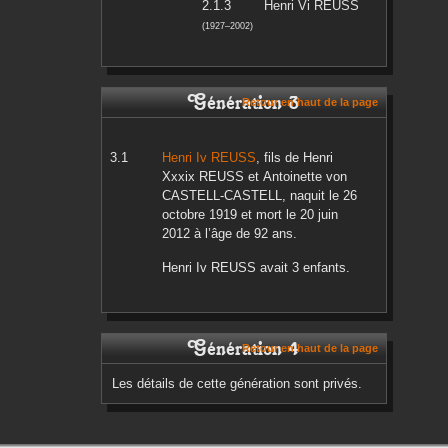
Henri Vi
REUSS
(
1927
–
2002
)
Génération 3
Retour en haut de la page
Henri Iv
REUSS
, fils de
Henri
Xxxix
REUSS
et
Antoinette
von
CASTELL-CASTELL
, naquit le
26
octobre 1919
et mort le
20 juin
2012
à l’âge de 92 ans.
Henri Iv
REUSS
avait 3 enfants.
Génération 4
Retour en haut de la page
Les détails de cette génération sont privés.