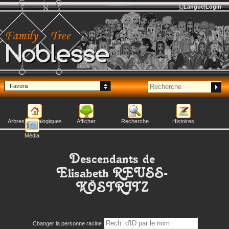
Langue
Login
Noblesse
Favoris
Arbres généalogiques
Afficher
Recherche
Histoires
Média
Descendants de
Elisabeth
REUSS-
KÖSTRITZ
Changer la personne racine