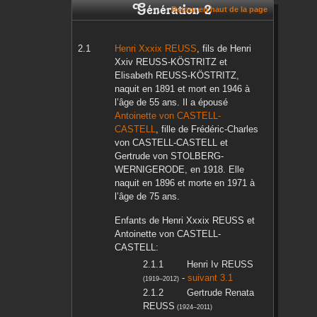
Génération 2
Retour en haut de la page
Henri Xxxix
REUSS
, fils de
Henri
Xxiv
REUSS-KÖSTRITZ
et
Elisabeth
REUSS-KÖSTRITZ
,
naquit en
1891
et mort en
1946
à
l’âge de 55 ans. Il a épousé
Antoinette
von CASTELL-
CASTELL
, fille de
Frédéric-Charles
von CASTELL-CASTELL
et
Gertrude
von STOLBERG-
WERNIGERODE
, en
1918
. Elle
naquit en
1896
et morte en
1971
à
l’âge de 75 ans.
Enfants de
Henri Xxxix
REUSS
et
Antoinette
von CASTELL-
CASTELL
:
Henri Iv
REUSS
-
suivant 3.1
(
1919
–
2012
)
Gertrude Renata
REUSS
(
1924
–
2011
)