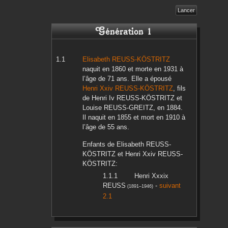
Génération 1
Elisabeth
REUSS-KÖSTRITZ
naquit en
1860
et morte en
1931
à
l’âge de 71 ans. Elle a épousé
Henri Xxiv
REUSS-KÖSTRITZ
, fils
de
Henri Iv
REUSS-KÖSTRITZ
et
Louise
REUSS-GREITZ
, en
1884
.
Il naquit en
1855
et mort en
1910
à
l’âge de 55 ans.
Enfants de
Elisabeth
REUSS-
KÖSTRITZ
et
Henri Xxiv
REUSS-
KÖSTRITZ
:
Henri Xxxix
REUSS
-
suivant
(
1891
–
1946
)
2.1