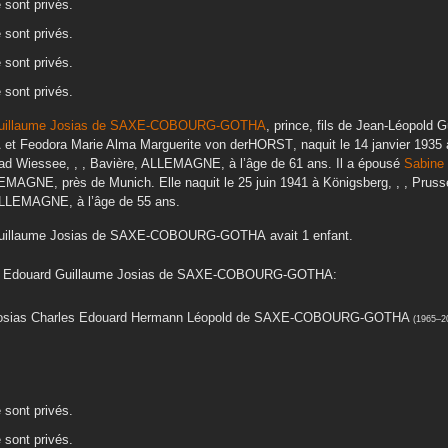
e sont privés.
e sont privés.
e sont privés.
e sont privés.
uillaume Josias
de SAXE-COBOURG-GOTHA
, prince, fils de
Jean-Léopold Gu
A
et
Feodora Marie Alma Marguerite
von derHORST
, naquit le
14 janvier 1935
ad Wiessee, , , Bavière, ALLEMAGNE,
à l’âge de 61 ans. Il a épousé
Sabine 
LLEMAGNE, près de Munich
. Elle naquit le
25 juin 1941
à
Königsberg, , , Pru
, ALLEMAGNE,
à l’âge de 55 ans.
uillaume Josias
de SAXE-COBOURG-GOTHA
avait 1 enfant.
 Edouard Guillaume Josias
de SAXE-COBOURG-GOTHA
:
osias Charles Edouard Hermann Léopold
de SAXE-COBOURG-GOTHA
(
1965
–
2
e sont privés.
e sont privés.