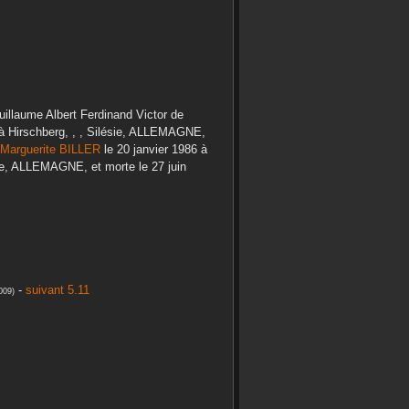
illaume Albert Ferdinand Victor
de
à
Hirschberg, , , Silésie, ALLEMAGNE,
Marguerite
BILLER
le
20 janvier 1986
à
sse, ALLEMAGNE,
et morte le
27 juin
-
suivant 5.11
009
)