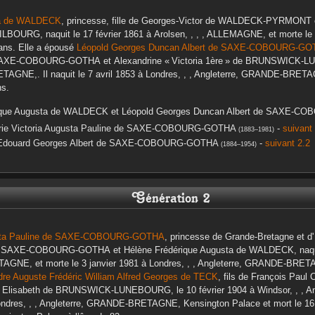
a
de WALDECK
, princesse, fille de
Georges-Victor
de WALDECK-PYRMONT
ILBOURG
, naquit le
17 février 1861
à
Arolsen, , , , ALLEMAGNE,
et morte le
ans. Elle a épousé
Léopold Georges Duncan Albert
de SAXE-COBOURG-GO
AXE-COBOURG-GOTHA
et
Alexandrine « Victoria 1ère »
de BRUNSWICK-L
RETAGNE,
. Il naquit le
7 avril 1853
à
Londres, , , Angleterre, GRANDE-BRET
ns.
que Augusta
de WALDECK
et
Léopold Georges Duncan Albert
de SAXE-CO
ie Victoria Augusta Pauline
de SAXE-COBOURG-GOTHA
-
suivant
(
1883
–
1981
)
Edouard Georges Albert
de SAXE-COBOURG-GOTHA
-
suivant 2.2
(
1884
–
1954
)
Génération 2
ta Pauline
de SAXE-COBOURG-GOTHA
, princesse de Grande-Bretagne et d' 
 SAXE-COBOURG-GOTHA
et
Hélène Frédérique Augusta
de WALDECK
, naq
ETAGNE,
et morte le
3 janvier 1981
à
Londres, , , Angleterre, GRANDE-BRET
re Auguste Frédéric William Alfred Georges
de TECK
, fils de
François Paul C
 Elisabeth
de BRUNSWICK-LUNEBOURG
, le
10 février 1904
à
Windsor, , ,
ndres, , , Angleterre, GRANDE-BRETAGNE, Kensington Palace
et mort le
16