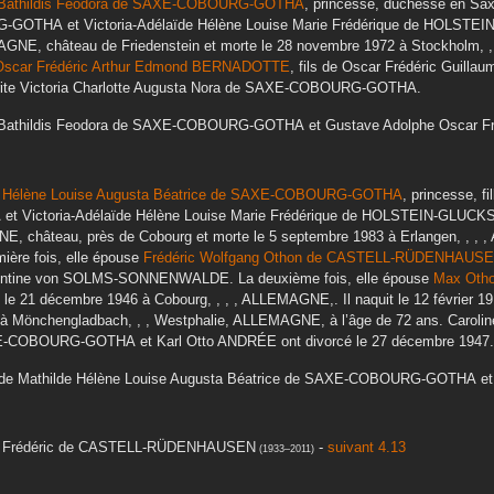
Bathildis Feodora
de SAXE-COBOURG-GOTHA
, princesse, duchesse en Saxe
G-GOTHA
et
Victoria-Adélaïde Hélène Louise Marie Frédérique
de HOLSTEI
MAGNE, château de Friedenstein
et morte le
28 novembre 1972
à
Stockholm, ,
scar Frédéric Arthur Edmond
BERNADOTTE
, fils de
Oscar Frédéric Guillau
ite Victoria Charlotte Augusta Nora
de SAXE-COBOURG-GOTHA
.
Bathildis Feodora
de SAXE-COBOURG-GOTHA
et
Gustave Adolphe Oscar Fr
e Hélène Louise Augusta Béatrice
de SAXE-COBOURG-GOTHA
, princesse, fi
A
et
Victoria-Adélaïde Hélène Louise Marie Frédérique
de HOLSTEIN-GLUCK
GNE, château, près de Cobourg
et morte le
5 septembre 1983
à
Erlangen, , ,
mière fois, elle épouse
Frédéric Wolfgang Othon
de CASTELL-RÜDENHAUS
ntine
von SOLMS-SONNENWALDE
. La deuxième fois, elle épouse
Max Oth
le
21 décembre 1946
à
Cobourg, , , , ALLEMAGNE,
. Il naquit le
12 février 1
à
Mönchengladbach, , , Westphalie, ALLEMAGNE,
à l’âge de 72 ans.
Carolin
E-COBOURG-GOTHA
et
Karl Otto
ANDRÉE
ont divorcé le
27 décembre 1947
.
lde Mathilde Hélène Louise Augusta Béatrice
de SAXE-COBOURG-GOTHA
e
 Frédéric
de CASTELL-RÜDENHAUSEN
-
suivant 4.13
(
1933
–
2011
)