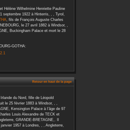
et
Hélène Wilhelmine Henriette Pauline
1 septembre 1922
à
Hinterris, , , Tyrol,
THA
, fils de
François Auguste Charles
UNEBOURG
, le
27 avril 1882
à
Windsor, ,
AGNE, Buckingham Palace
et mort le
28
BOURG-GOTHA
:
 2.1
Retour en haut de la page
Irlande du Nord, fille de
Léopold
uit le
25 février 1883
à
Windsor, , ,
AGNE, Kensington Palace
à l’âge de 97
harles Louis Alexandre
de TECK
et
 Angleterre, GRANDE-BRETAGNE,
. Il
 janvier 1957
à
Londres, , , Angleterre,