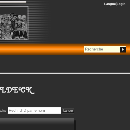
Langue
Login
ALDECK
acine