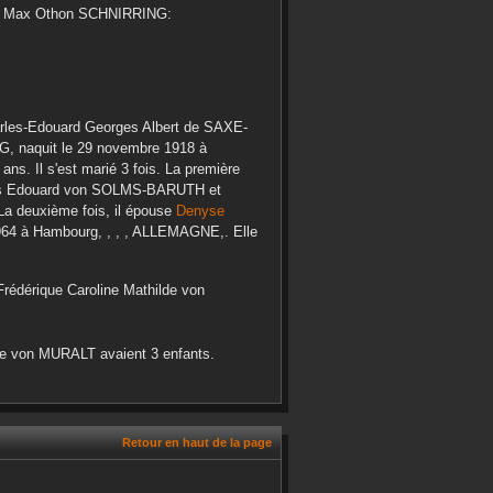
t
Max Othon
SCHNIRRING
:
rles-Edouard Georges Albert
de SAXE-
RG
, naquit le
29 novembre 1918
à
ans. Il s'est marié 3 fois. La première
 Edouard
von SOLMS-BARUTH
et
 La deuxième fois, il épouse
Denyse
964
à
Hambourg, , , , ALLEMAGNE,
. Elle
Frédérique Caroline Mathilde
von
e
von MURALT
avaient 3 enfants.
Retour en haut de la page