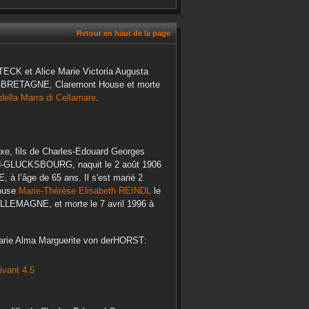
Retour en haut de la page
TECK
et
Alice Marie Victoria Augusta
DE-BRETAGNE, Claremont House
et morte
della Marra di Cellamare
.
axe, fils de
Charles-Edouard Georges
N-GLUCKSBOURG
, naquit le
2 août 1906
E,
à l’âge de 65 ans. Il s'est marié 2
pouse
Marie-Thérèse Elisabeth
REINDL
le
, ALLEMAGNE,
et morte le
7 avril 1996
à
rie Alma Marguerite
von derHORST
:
ivant 4.5