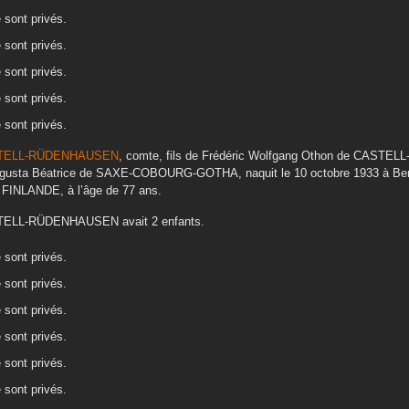
e sont privés.
e sont privés.
e sont privés.
e sont privés.
e sont privés.
TELL-RÜDENHAUSEN
, comte, fils de
Frédéric Wolfgang Othon
de CASTEL
gusta Béatrice
de SAXE-COBOURG-GOTHA
, naquit le
10 octobre 1933
à
Be
 , FINLANDE,
à l’âge de 77 ans.
TELL-RÜDENHAUSEN
avait 2 enfants.
e sont privés.
e sont privés.
e sont privés.
e sont privés.
e sont privés.
e sont privés.