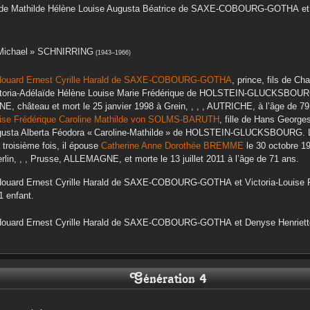
lde Mathilde Hélène Louise Augusta Béatrice
de SAXE-COBOURG-GOTHA
e
Michael »
SCHNIRRING
(
1943
–
1966
)
ouard Ernest Cyrille Harald
de SAXE-COBOURG-GOTHA
, prince, fils de
Cha
toria-Adélaïde Hélène Louise Marie Frédérique
de HOLSTEIN-GLUCKSBOU
GNE, château
et mort le
25 janvier 1998
à
Grein, , , , AUTRICHE,
à l’âge de 79 
ise Frédérique Caroline Mathilde
von SOLMS-BARUTH
, fille de
Hans Georges
gusta Alberta Féodora « Caroline-Mathilde »
de HOLSTEIN-GLUCKSBOURG
.
a troisième fois, il épouse
Catherine Anne Dorothée
BREMME
le
30 octobre 1
rlin, , , Prusse, ALLEMAGNE,
et morte le
13 juillet 2011
à l’âge de 71 ans.
ouard Ernest Cyrille Harald
de SAXE-COBOURG-GOTHA
et
Victoria-Louise 
1 enfant.
ouard Ernest Cyrille Harald
de SAXE-COBOURG-GOTHA
et
Denyse Henriett
Génération 4