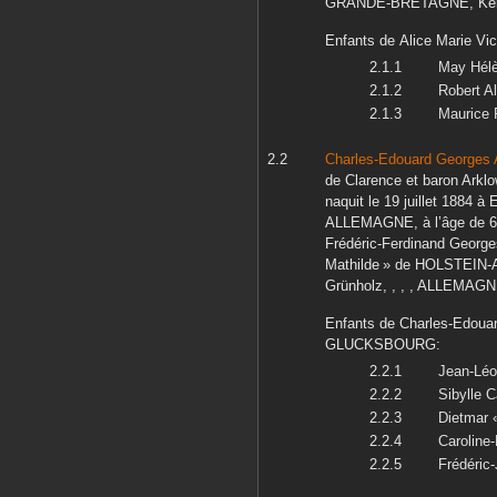
GRANDE-BRETAGNE, Kens
Enfants de
Alice Marie Vic
May Hél
Robert A
Maurice 
Charles-Edouard Georges A
de Clarence et baron Arklo
naquit le
19 juillet 1884
à
E
ALLEMAGNE,
à l’âge de 
Frédéric-Ferdinand George
Mathilde »
de HOLSTEIN
Grünholz, , , , ALLEMAGN
Enfants de
Charles-Edouar
GLUCKSBOURG
:
Jean-Léo
Sibylle C
Dietmar «
Caroline
Frédéric-