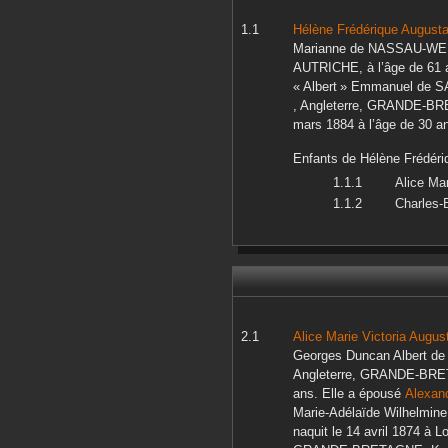
Hélène Frédérique August
Marianne
de NASSAU-WE
AUTRICHE,
à l’âge de 61 
« Albert » Emmanuel
de S
, Angleterre, GRANDE-B
mars 1884
à l’âge de 30 a
Enfants de
Hélène Frédéri
Alice Mar
Charles-
Alice Marie Victoria Augus
Georges Duncan Albert
de
Angleterre, GRANDE-BR
ans. Elle a épousé
Alexand
Marie-Adélaïde Wilhelmine
naquit le
14 avril 1874
à
Lo