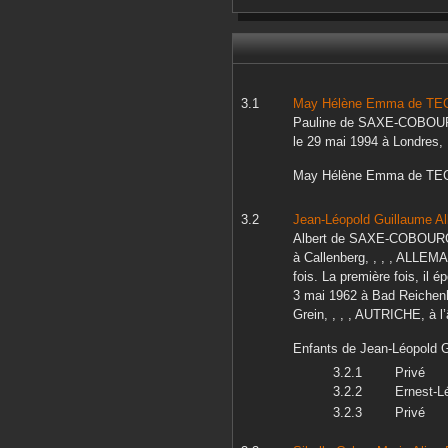
May Hélène Emma
de TE
Pauline
de SAXE-COBOU
le
29 mai 1994
à
Londres,
May Hélène Emma
de TE
Jean-Léopold Guillaume Al
Albert
de SAXE-COBOUR
à
Callenberg, , , , ALLEM
fois. La première fois, il 
3 mai 1962
à
Bad Reichenh
Grein, , , , AUTRICHE,
à l
Enfants de
Jean-Léopold G
Privé
Ernest-L
Privé