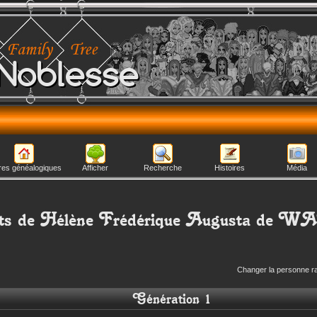
Noblesse
res généalogiques
Afficher
Recherche
Histoires
Média
ts de
Hélène Frédérique Augusta
de W
Changer la personne r
Génération 1