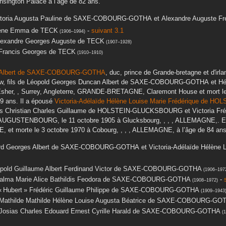
ington Palace
à l’âge de 82 ans.
toria Augusta Pauline
de SAXE-COBOURG-GOTHA
et
Alexandre Auguste Fré
ène Emma
de TECK
-
suivant 3.1
(
1906
–
1994
)
lexandre Georges Auguste
de TECK
(
1907
–
1928
)
Francis Georges
de TECK
(
1910
–
1910
)
lbert
de SAXE-COBOURG-GOTHA
, duc, prince de Grande-bretagne et d'ir
w, fils de
Léopold Georges Duncan Albert
de SAXE-COBOURG-GOTHA
et
Hé
sher, , Surrey, Angleterre, GRANDE-BRETAGNE, Claremont House
et mort l
69 ans. Il a épousé
Victoria-Adélaïde Hélène Louise Marie Frédérique
de HOL
s Christian Charles Guillaume
de HOLSTEIN-GLUCKSBOURG
et
Victoria Fr
-AUGUSTENBOURG
, le
11 octobre 1905
à
Glucksbourg, , , , ALLEMAGNE,
. E
E,
et morte le
3 octobre 1970
à
Cobourg, , , , ALLEMAGNE,
à l’âge de 84 ans
d Georges Albert
de SAXE-COBOURG-GOTHA
et
Victoria-Adélaïde Hélène 
pold Guillaume Albert Ferdinand Victor
de SAXE-COBOURG-GOTHA
(
1906
–
197
alma Marie Alice Bathildis Feodora
de SAXE-COBOURG-GOTHA
-
(
1908
–
1972
)
 Hubert » Frédéric Guillaume Philippe
de SAXE-COBOURG-GOTHA
(
1909
–
1943
-Mathilde Mathilde Hélène Louise Augusta Béatrice
de SAXE-COBOURG-GO
Josias Charles Edouard Ernest Cyrille Harald
de SAXE-COBOURG-GOTHA
(
1