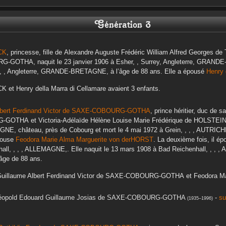
Génération 3
CK
, princesse, fille de
Alexandre Auguste Frédéric William Alfred Georges
de 
RG-GOTHA
, naquit le
23 janvier 1906
à
Esher, , Surrey, Angleterre, GRAN
 , , Angleterre, GRANDE-BRETAGNE,
à l’âge de 88 ans. Elle a épousé
Henry
CK
et
Henry
della Marra di Cellamare
avaient 3 enfants.
bert Ferdinand Victor
de SAXE-COBOURG-GOTHA
, prince héritier, duc de s
G-GOTHA
et
Victoria-Adélaïde Hélène Louise Marie Frédérique
de HOLSTEI
AGNE, château, près de Cobourg
et mort le
4 mai 1972
à
Grein, , , , AUTRICH
épouse
Feodora Marie Alma Marguerite
von derHORST
. La deuxième fois, il é
all, , , , ALLEMAGNE,
. Elle naquit le
13 mars 1908
à
Bad Reichenhall, , , 
’âge de 88 ans.
uillaume Albert Ferdinand Victor
de SAXE-COBOURG-GOTHA
et
Feodora Ma
éopold Edouard Guillaume Josias
de SAXE-COBOURG-GOTHA
-
su
(
1935
–
1996
)