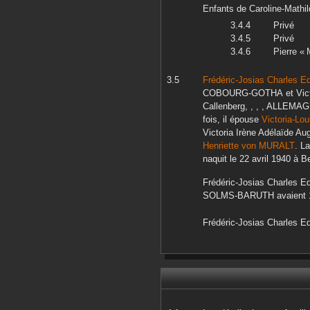
Enfants de
Caroline-Mathi
Privé
Privé
Pierre « 
Frédéric-Josias Charles Ed
COBOURG-GOTHA
et
Vic
Callenberg, , , , ALLEMA
fois, il épouse
Victoria-Lou
Victoria Irène Adélaïde Au
Henriette
von MURALT
. L
naquit le
22 avril 1940
à
Be
Frédéric-Josias Charles Ed
SOLMS-BARUTH
avaient 
Frédéric-Josias Charles Ed