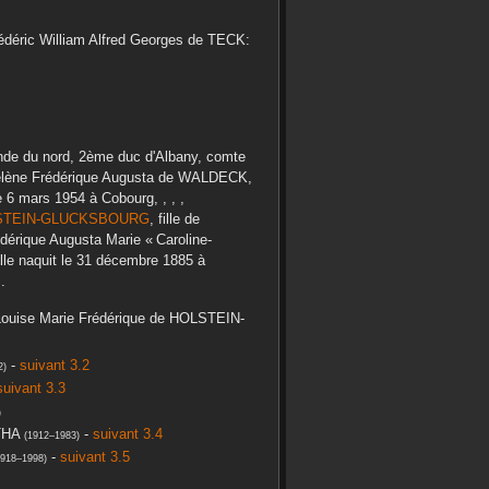
déric William Alfred Georges
de TECK
:
lande du nord, 2ème duc d'Albany, comte
lène Frédérique Augusta
de WALDECK
,
e
6 mars 1954
à
Cobourg, , , ,
STEIN-GLUCKSBOURG
, fille de
édérique Augusta Marie « Caroline-
lle naquit le
31 décembre 1885
à
.
Louise Marie Frédérique
de HOLSTEIN-
-
suivant 3.2
2
)
suivant 3.3
)
THA
-
suivant 3.4
(
1912
–
1983
)
-
suivant 3.5
918
–
1998
)