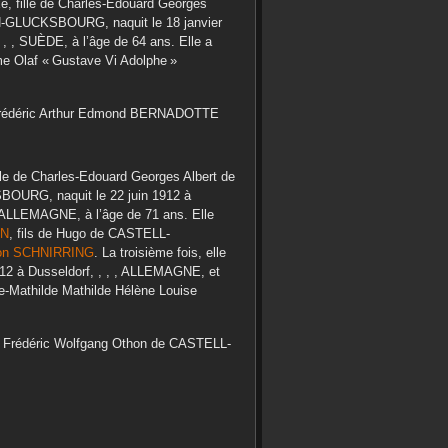
, fille de
Charles-Edouard Georges
N-GLUCKSBOURG
, naquit le
18 janvier
 , , SUÈDE,
à l’âge de 64 ans. Elle a
me Olaf « Gustave Vi Adolphe »
édéric Arthur Edmond
BERNADOTTE
lle de
Charles-Edouard Georges Albert
de
SBOURG
, naquit le
22 juin 1912
à
 , ALLEMAGNE,
à l’âge de 71 ans. Elle
EN
, fils de
Hugo
de CASTELL-
on
SCHNIRRING
. La troisième fois, elle
912
à
Dusseldorf, , , , ALLEMAGNE,
et
e-Mathilde Mathilde Hélène Louise
t
Frédéric Wolfgang Othon
de CASTELL-