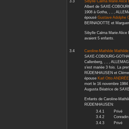
Sibylle Calma Marie Alice 
Albert
de SAXE-COBOUR
1908
à
Gotha, , , , ALLE
épousé
Gustave Adolphe O
BERNADOTTE
et
Marguer
Sibylle Calma Marie Alice 
avaient 5 enfants.
Caroline-Mathilde Mathild
SAXE-COBOURG-GOTH
Callenberg, , , , ALLEMA
s'est mariée 3 fois. La pre
RÜDENHAUSEN
et
Cléme
épouse
Karl Otto
ANDRÉE
mort le
16 novembre 1984
Augusta Béatrice
de SAX
Enfants de
Caroline-Mathi
RÜDENHAUSEN
:
Privé
Conradin
Privé