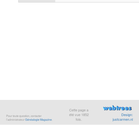
Cette page a
été vue
1852
Design:
Pour toute question, contacter
fois.
justcarmen.nl
l’administrateur
Généalogie Magazine
.