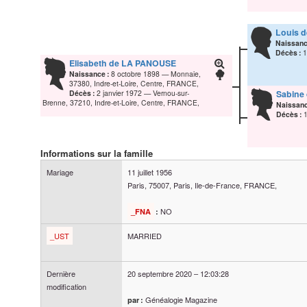
Louis
d
Naissanc
Décès :
Elisabeth
de LA PANOUSE
Naissance :
8 octobre 1898
Monnaie,
37380, Indre-et-Loire, Centre, FRANCE,
Décès :
2 janvier 1972
Vernou-sur-
Sabine
Brenne, 37210, Indre-et-Loire, Centre, FRANCE,
Naissanc
Décès :
Informations sur la famille
Mariage
11 juillet 1956
Paris, 75007, Paris, Ile-de-France, FRANCE,
NO
_FNA
:
_UST
MARRIED
Dernière
20 septembre 2020
–
12:03:28
modification
Généalogie Magazine
par :