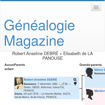
Généalogie
Magazine
Robert Anselme
DEBRÉ
+
Elisabeth
de LA
PANOUSE
Aucun
Parents
Grands-parents
enfant
Simon
Naissanc
Robert Anselme
DEBRÉ
Naissance :
7 décembre 1882
28
Sedan, 08200, Ardennes, Grand Est,
FRANCE,
Marian
Décès :
29 avril 1978
Le Kremlin-Bicêtre, 94270,
Val-de-Marne, Île-de-France, FRANCE,