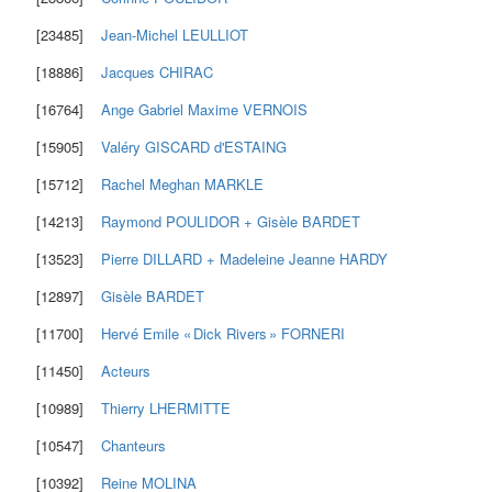
[23485]
Jean-Michel
LEULLIOT
[18886]
Jacques
CHIRAC
[16764]
Ange Gabriel Maxime
VERNOIS
[15905]
Valéry
GISCARD d'ESTAING
[15712]
Rachel Meghan
MARKLE
[14213]
Raymond
POULIDOR
+
Gisèle
BARDET
[13523]
Pierre
DILLARD
+
Madeleine Jeanne
HARDY
[12897]
Gisèle
BARDET
[11700]
Hervé Emile « Dick Rivers »
FORNERI
[11450]
Acteurs
[10989]
Thierry
LHERMITTE
[10547]
Chanteurs
[10392]
Reine
MOLINA