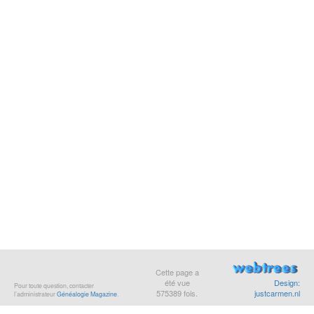
Cette page a
été vue
Design:
Pour toute question, contacter
575389
fois.
justcarmen.nl
l’administrateur
Généalogie Magazine
.