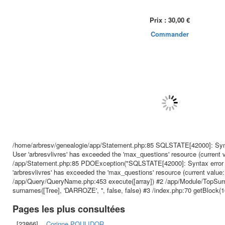
Prix : 30,00 €
Commander
/home/arbresv/genealogie/app/Statement.php:85 SQLSTATE[42000]: Synta
User 'arbresvlivres' has exceeded the 'max_questions' resource (current 
/app/Statement.php:85 PDOException("SQLSTATE[42000]: Syntax error o
'arbresvlivres' has exceeded the 'max_questions' resource (current value:
/app/Query/QueryName.php:453 execute([array]) #2 /app/Module/TopSu
surnames([Tree], 'DARROZE', '', false, false) #3 /index.php:70 getBlock(1
Pages les plus consultées
[23866]
Corinne
POULIDOR