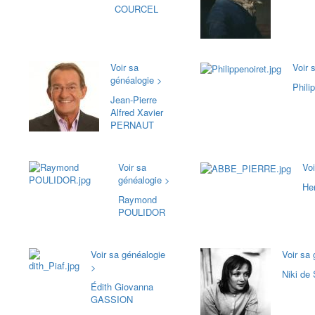
COURCEL
Voir sa
Voir 
généalogie >
Phili
Jean-Pierre
Alfred Xavier
PERNAUT
Voir sa
Voi
généalogie >
He
Raymond
POULIDOR
Voir sa généalogie
Voir sa
>
Niki d
Édith Giovanna
GASSION