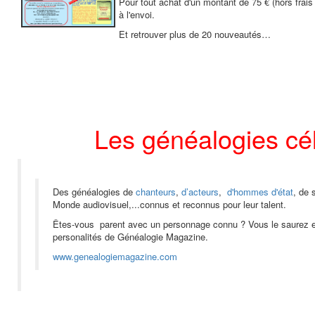
Pour tout achat d'un montant de 75 € (hors frais 
à l'envoi.
Et retrouver plus de 20 nouveautés…
Les généalogies cé
Des généalogies de
chanteurs
,
d’acteurs
,
d'hommes d'état
, de 
Monde audiovisuel,
...connus et reconnus pour leur talent.
Êtes-vous parent avec un personnage connu ? Vous le saurez en 
personalités de Généalogie Magazine.
www.genealogiemagazine.com