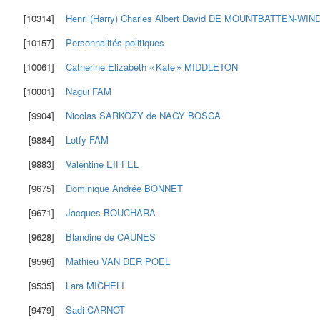
[10314]
Henri (Harry) Charles Albert David
DE MOUNTBATTEN-WIN
[10157]
Personnalités politiques
[10061]
Catherine Elizabeth « Kate »
MIDDLETON
[10001]
Nagui
FAM
[9904]
Nicolas
SARKOZY de NAGY BOSCA
[9884]
Lotfy
FAM
[9883]
Valentine
EIFFEL
[9675]
Dominique Andrée
BONNET
[9671]
Jacques
BOUCHARA
[9628]
Blandine
de CAUNES
[9596]
Mathieu
VAN DER POEL
[9535]
Lara
MICHELI
[9479]
Sadi
CARNOT