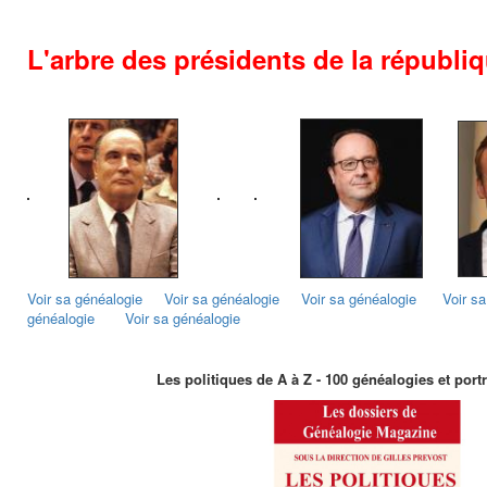
L'arbre des présidents de la républi
Voir sa généalogie
Voir sa généalogie
Voir sa généalogie
Voir s
généalogie
Voir sa généalogie
Les politiques de A à Z - 100 généalogies et portr