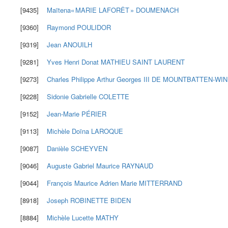
[9435]
Maïtena« MARIE LAFORÊT »
DOUMENACH
[9360]
Raymond
POULIDOR
[9319]
Jean
ANOUILH
[9281]
Yves Henri Donat
MATHIEU SAINT LAURENT
[9273]
Charles Philippe Arthur Georges III
DE MOUNTBATTEN-WI
[9228]
Sidonie Gabrielle
COLETTE
[9152]
Jean-Marie
PÉRIER
[9113]
Michèle Doïna
LAROQUE
[9087]
Danièle
SCHEYVEN
[9046]
Auguste Gabriel Maurice
RAYNAUD
[9044]
François Maurice Adrien Marie
MITTERRAND
[8918]
Joseph
ROBINETTE BIDEN
[8884]
Michèle Lucette
MATHY