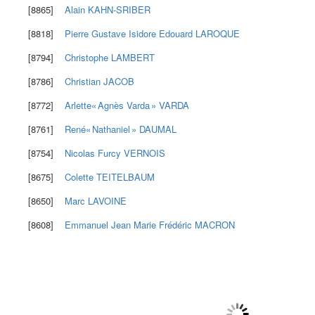
[8865]
Alain
KAHN-SRIBER
[8818]
Pierre Gustave Isidore Edouard
LAROQUE
[8794]
Christophe
LAMBERT
[8786]
Christian
JACOB
[8772]
Arlette« Agnès Varda »
VARDA
[8761]
René« Nathaniel »
DAUMAL
[8754]
Nicolas Furcy
VERNOIS
[8675]
Colette
TEITELBAUM
[8650]
Marc
LAVOINE
[8608]
Emmanuel Jean Marie Frédéric
MACRON