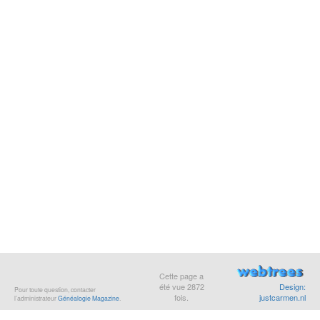
Cette page a
été vue
2872
Design:
Pour toute question, contacter
fois.
justcarmen.nl
l’administrateur
Généalogie Magazine
.