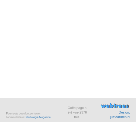
Cette page a
été vue
2376
Design:
Pour toute question, contacter
fois.
justcarmen.nl
l’administrateur
Généalogie Magazine
.