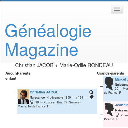
Généalogie
Magazine
Christian
JACOB
+
Marie-Odile
RONDEAU
Aucun
Parents
Grands-parents
enfant
Marcel
Naissanc
20
Mon
Christian
JACOB
de-France, F,
Naissance :
4 décembre 1959
29
30
Rozay-en-Brie, 77, Seine-et-
Jeanni
Marne, Ile-de-France, F,
Naissanc
29
Picardie, F,