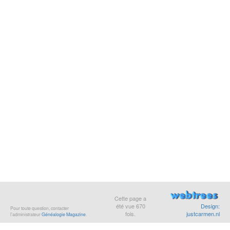
Cette page a
été vue
670
Design:
Pour toute question, contacter
fois.
justcarmen.nl
l’administrateur
Généalogie Magazine
.