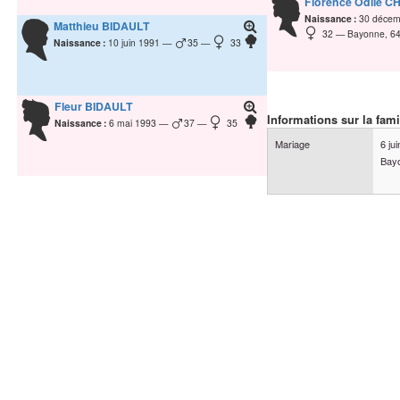
Florence Odile
CH
Naissance :
30 décem
Matthieu
BIDAULT
32
Bayonne, 64
Naissance :
10 juin 1991
35
33
Fleur
BIDAULT
Informations sur la fami
Naissance :
6 mai 1993
37
35
Mariage
6 ju
Bayo