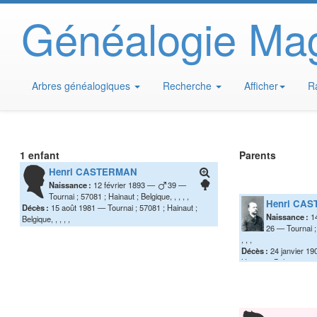
Généalogie Ma
Arbres généalogiques
Recherche
Afficher
R
1 enfant
Parents
Henri
CASTERMAN
Naissance :
12 février 1893
39
Tournai ; 57081 ; Hainaut ; Belgique, , , , ,
Henri
CAS
Décès :
15 août 1981
Tournai ; 57081 ; Hainaut ;
Naissance :
1
Belgique, , , , ,
26
Tournai ;
, , ,
Décès :
24 janvier 19
Hainaut ; Belgique., , , 