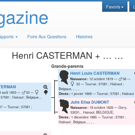
gazine
Favoris
apports
Foire Aux Questions
Histoires
Henri
CASTERMAN
+ … …
Grands-parents
Henri Louis
CASTERMAN
Naissance :
12 octobre 1819
36
32
Tournai ; 57081 ; Haiinaut ;
TERMAN
Belgique, , , , ,
4 août 1853
33
Décès :
1 janvier 1869
Tournai ; 57081 ; Haiinaut
 57081 ; Hainaut ; Belgique, ,
; Belgique, , , , ,
Julie Elisa
DUMONT
07
Tournai ; 57081 ;
Naissance :
18 octobre 1826
Givry,
, ,
53031, , Hainaut, BELGIQUE,
Décès :
1 décembre 1885
Tournai ; 57081 ;
Haiinaut ; Belgique, , , , ,