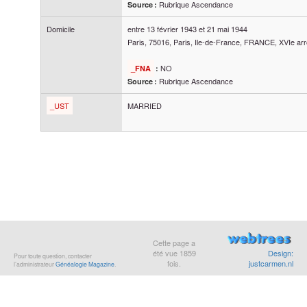
Rubrique Ascendance
Source :
Domicile
entre
13 février 1943
et
21 mai 1944
Paris, 75016, Paris, Ile-de-France, FRANCE, XVIe ar
NO
_FNA
:
Rubrique Ascendance
Source :
_UST
MARRIED
Cette page a
été vue
1859
Design:
Pour toute question, contacter
fois.
justcarmen.nl
l’administrateur
Généalogie Magazine
.