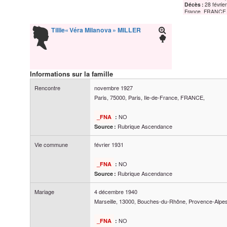
Décès :
28 févrie
France, FRANCE,
Tillie« Véra Milanova »
MILLER
Informations sur la famille
Rencontre
novembre 1927
Paris, 75000, Paris, Ile-de-France, FRANCE,
NO
_FNA
:
Rubrique Ascendance
Source :
Vie commune
février 1931
NO
_FNA
:
Rubrique Ascendance
Source :
Mariage
4 décembre 1940
Marseille, 13000, Bouches-du-Rhône, Provence-Alp
NO
_FNA
: