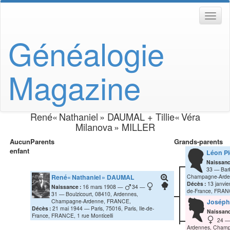
Généalogie
Magazine
René« Nathaniel »
DAUMAL
+
Tillie« Véra
Milanova »
MILLER
Aucun
Parents
Grands-parents
enfant
Léon Pi
Naissanc
33
Bar
René« Nathaniel »
DAUMAL
Champagne-Arde
Décès :
13 janvie
Naissance :
16 mars 1908
34
de-France, FRANC
31
Boulzicourt, 08410, Ardennes,
Champagne-Ardenne, FRANCE,
Joséph
Décès :
21 mai 1944
Paris, 75016, Paris, Ile-de-
Naissanc
France, FRANCE, 1 rue Monticelli
24
Ardennes, Cham