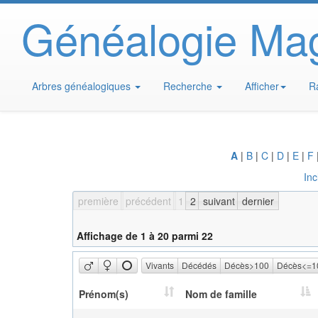
Généalogie Ma
Arbres généalogiques
Recherche
Afficher
R
A
|
B
|
C
|
D
|
E
|
F
Inc
première
précédent
1
2
suivant
dernier
Affichage de 1 à 20 parmi 22
Vivants
Décédés
Décès>100
Décès<=1
Prénom(s)
Nom de famille