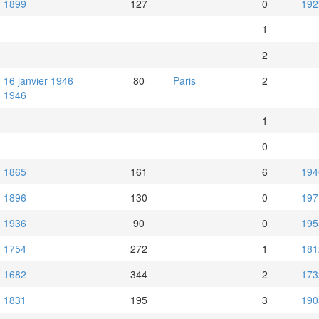
1899
127
0
192
1
2
16 janvier 1946
80
Paris
2
1946
1
0
1865
161
6
194
1896
130
0
197
1936
90
0
195
1754
272
1
181
1682
344
2
173
1831
195
3
190