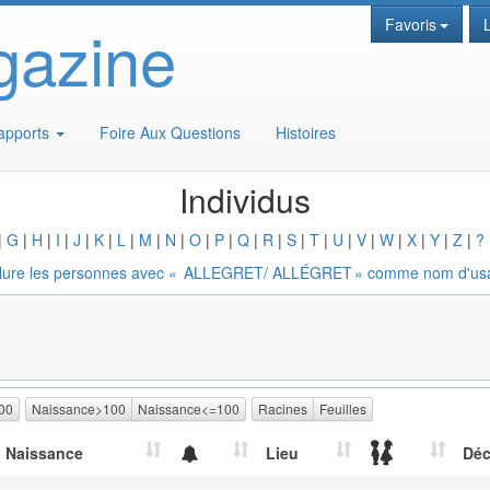
gazine
Favoris
apports
Foire Aux Questions
Histoires
Individus
|
G
|
H
|
I
|
J
|
K
|
L
|
M
|
N
|
O
|
P
|
Q
|
R
|
S
|
T
|
U
|
V
|
W
|
X
|
Y
|
Z
|
?
lure les personnes avec «
ALLEGRET/ ALLÉGRET
» comme nom d'us
00
Naissance>100
Naissance<=100
Racines
Feuilles
Naissance
Lieu
Dé