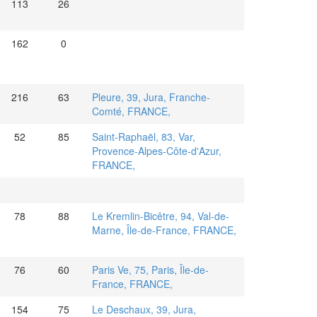
113
26
162
0
216
63
Pleure, 39, Jura, Franche-
Comté, FRANCE,
52
85
Saint-Raphaël, 83, Var,
Provence-Alpes-Côte-d'Azur,
FRANCE,
78
88
Le Kremlin-Bicêtre, 94, Val-de-
Marne, Île-de-France, FRANCE,
76
60
Paris Ve, 75, Paris, Île-de-
France, FRANCE,
154
75
Le Deschaux, 39, Jura,