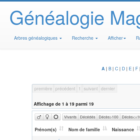
Généalogie Ma
Arbres généalogiques
Recherche
Afficher
R
A
|
B
|
C
|
D
|
E
|
F
première
précédent
1
suivant
dernier
Affichage de 1 à 19 parmi 19
Vivants
Décédés
Décès>100
Décès<=1
Prénom(s)
Nom de famille
Naissance