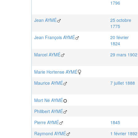
1796
Jean
AYMÉ
25 octobre
1775
Jean François
AYMÉ
20 février
1824
Marcel
AYMÉ
29 mars 1902
Marie Hortense
AYMÉ
Maurice
AYMÉ
7 juillet 1888
Mort Né
AYMÉ
Philibert
AYMÉ
Pierre
AYMÉ
1845
Raymond
AYMÉ
1 février 1892