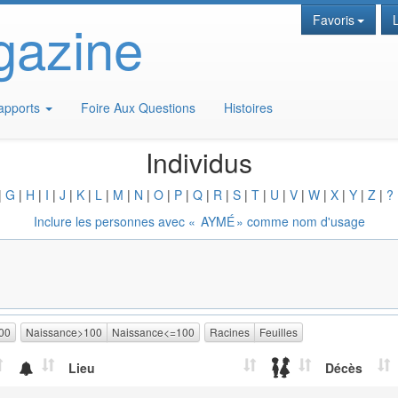
gazine
Favoris
apports
Foire Aux Questions
Histoires
Individus
|
G
|
H
|
I
|
J
|
K
|
L
|
M
|
N
|
O
|
P
|
Q
|
R
|
S
|
T
|
U
|
V
|
W
|
X
|
Y
|
Z
|
?
Inclure les personnes avec «
AYMÉ
» comme nom d'usage
00
Naissance>100
Naissance<=100
Racines
Feuilles
Lieu
Décès