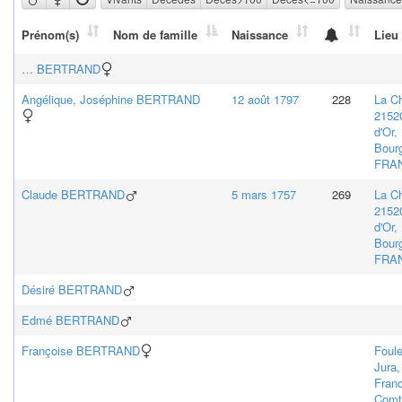
Prénom(s)
Nom de famille
Naissance
Lieu
…
BERTRAND
Angélique, Joséphine
BERTRAND
12 août 1797
228
La C
21520
d'Or,
Bour
FRA
Claude
BERTRAND
5 mars 1757
269
La C
21520
d'Or,
Bour
FRA
Désiré
BERTRAND
Edmé
BERTRAND
Françoise
BERTRAND
Foule
Jura,
Fran
Comt