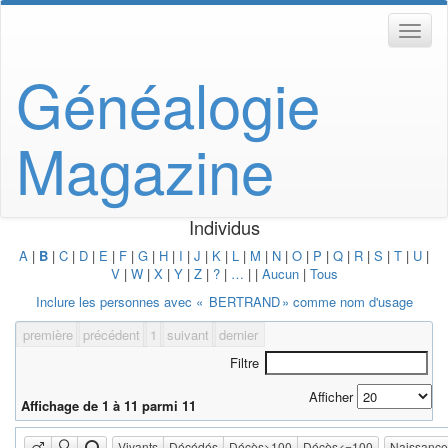
Généalogie
Magazine
Individus
A
|
B
|
C
|
D
|
E
|
F
|
G
|
H
|
I
|
J
|
K
|
L
|
M
|
N
|
O
|
P
|
Q
|
R
|
S
|
T
|
U
|
V
|
W
|
X
|
Y
|
Z
|
?
|
…
|
|
Aucun
|
Tous
Inclure les personnes avec «
BERTRAND
» comme nom d'usage
première
précédent
1
suivant
dernier
Filtre
Afficher
Affichage de 1 à 11 parmi 11
Vivants
Décédés
Décès>100
Décès<=100
Naissanc