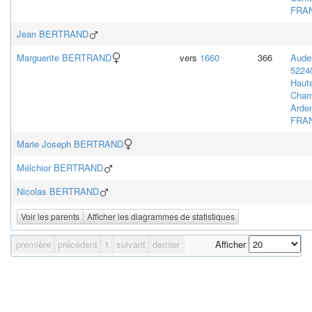
FRA
Jean
BERTRAND
Marguerite
BERTRAND
vers
1660
366
Audel
5224
Haut
Cham
Arde
FRA
Marie Joseph
BERTRAND
Mélchior
BERTRAND
Nicolas
BERTRAND
Voir les parents
Afficher les diagrammes de statistiques
première
précédent
1
suivant
dernier
Afficher