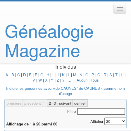
Généalogie
Magazine
Individus
A
|
B
|
C
|
D
|
E
|
F
|
G
|
H
|
I
|
J
|
K
|
L
|
M
|
N
|
O
|
P
|
Q
|
R
|
S
|
T
|
U
|
V
|
W
|
X
|
Y
|
Z
|
?
|
…
|
|
Aucun
|
Tous
Inclure les personnes avec «
de CAUNES/ de CAUNES
» comme nom
d'usage
première
précédent
1
2
3
suivant
dernier
Filtre
Afficher
Affichage de 1 à 20 parmi 60