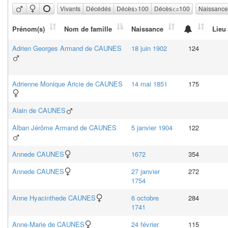
Vivants
Décédés
Décès>100
Décès<=100
Naissanc
Prénom(s)
Nom de famille
Naissance
Lieu
Adrien Georges Armand
de CAUNES
18 juin 1902
124
Adrienne Monique Aricie
de CAUNES
14 mai 1851
175
Alain
de CAUNES
Alban Jérôme Armand
de CAUNES
5 janvier 1904
122
Anne
de CAUNES
1672
354
Anne
de CAUNES
27 janvier
272
1754
Anne Hyacinthe
de CAUNES
6 octobre
284
1741
Anne-Marie
de CAUNES
24 février
115