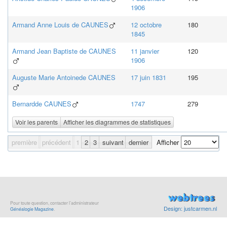
1906
Armand Anne Louis
de CAUNES
12 octobre
180
1845
Armand Jean Baptiste
de CAUNES
11 janvier
120
1906
Auguste Marie Antoine
de CAUNES
17 juin 1831
195
Bernard
de CAUNES
1747
279
Voir les parents
Afficher les diagrammes de statistiques
première
précédent
1
2
3
suivant
dernier
Afficher
Pour toute question, contacter l’administrateur
Design: justcarmen.nl
Généalogie Magazine
.