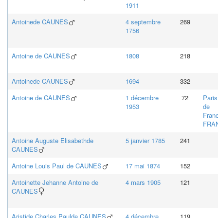
1911
Antoine
de CAUNES
4 septembre
269
1756
Antoine
de CAUNES
1808
218
Antoine
de CAUNES
1694
332
Antoine
de CAUNES
1 décembre
72
Paris
1953
de
Fran
FRA
Antoine Auguste Elisabeth
de
5 janvier 1785
241
CAUNES
Antoine Louis Paul
de CAUNES
17 mai 1874
152
Antoinette Jehanne Antoine
de
4 mars 1905
121
CAUNES
Aristide Charles Paul
de CAUNES
4 décembre
119