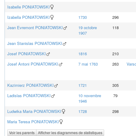
Isabelle
PONIATOWSKI
Izabella
PONIATOWSKI
1730
296
Jean Evremont
PONIATOWSKI
19 octobre
118
1907
Jean Stanislas
PONIATOWSKI
Josef
PONIATOWSKI
1816
210
Josef Antoni
PONIATOWSKI
7 mai 1763
263
Vars
Kazimierz
PONIATOWSKI
1721
305
Ladislas
PONIATOWSKI
10 novembre
79
1946
Ludwika Maria
PONIATOWSKI
1728
298
Maria Teresa
PONIATOWSKI
Voir les parents
Afficher les diagrammes de statistiques