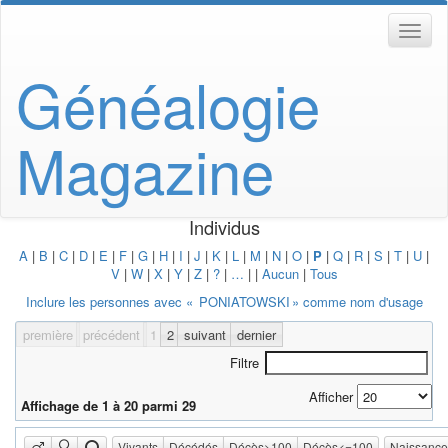
Généalogie
Magazine
Individus
A
|
B
|
C
|
D
|
E
|
F
|
G
|
H
|
I
|
J
|
K
|
L
|
M
|
N
|
O
|
P
|
Q
|
R
|
S
|
T
|
U
|
V
|
W
|
X
|
Y
|
Z
|
?
|
…
|
|
Aucun
|
Tous
Inclure les personnes avec «
PONIATOWSKI
» comme nom d'usage
première
précédent
1
2
suivant
dernier
Filtre
Afficher
Affichage de 1 à 20 parmi 29
Vivants
Décédés
Décès>100
Décès<=100
Naissanc