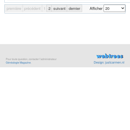
première
précédent
1
2
suivant
dernier
Afficher
Pour toute question, contacter l’administrateur
Design: justcarmen.nl
Généalogie Magazine
.