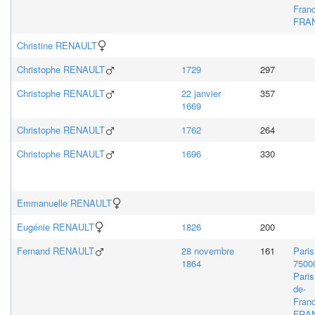
Fran
FRA
Christine
RENAULT
Christophe
RENAULT
1729
297
Christophe
RENAULT
22 janvier
357
1669
Christophe
RENAULT
1762
264
Christophe
RENAULT
1696
330
Emmanuelle
RENAULT
Eugénie
RENAULT
1826
200
Fernand
RENAULT
28 novembre
161
Paris
1864
7500
Paris,
de-
Fran
FRA