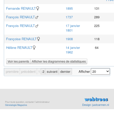
Fernande
RENAULT
1895
131
François
RENAULT
1737
289
François
RENAULT
17 janvier
225
1801
Françoise
RENAULT
1908
118
Hélène
RENAULT
14 janvier
64
1962
Voir les parents
Afficher les diagrammes de statistiques
première
précédent
1
2
suivant
dernier
Afficher
Pour toute question, contacter l’administrateur
Design: justcarmen.nl
Généalogie Magazine
.