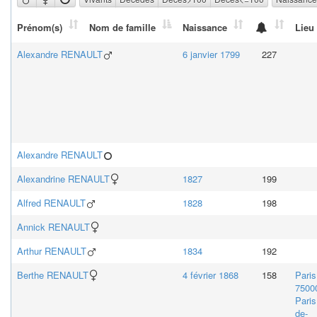
Prénom(s)
Nom de famille
Naissance
Lieu
Alexandre
RENAULT
6 janvier 1799
227
Alexandre
RENAULT
Alexandrine
RENAULT
1827
199
Alfred
RENAULT
1828
198
Annick
RENAULT
Arthur
RENAULT
1834
192
Berthe
RENAULT
4 février 1868
158
Paris
7500
Paris,
de-