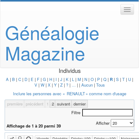
Généalogie
Magazine
Individus
A
|
B
|
C
|
D
|
E
|
F
|
G
|
H
|
I
|
J
|
K
|
L
|
M
|
N
|
O
|
P
|
Q
|
R
|
S
|
T
|
U
|
V
|
W
|
X
|
Y
|
Z
|
?
|
…
|
|
Aucun
|
Tous
Inclure les personnes avec «
RENAULT
» comme nom d'usage
première
précédent
1
2
suivant
dernier
Filtre
Afficher
Affichage de 1 à 20 parmi 39
Vivants
Décédés
Décès>100
Décès<=100
Naissanc