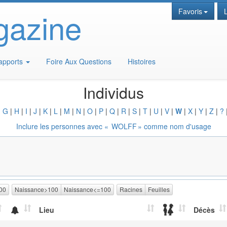
gazine
Favoris
apports
Foire Aux Questions
Histoires
Individus
|
G
|
H
|
I
|
J
|
K
|
L
|
M
|
N
|
O
|
P
|
Q
|
R
|
S
|
T
|
U
|
V
|
W
|
X
|
Y
|
Z
|
?
Inclure les personnes avec «
WOLFF
» comme nom d'usage
00
Naissance>100
Naissance<=100
Racines
Feuilles
Lieu
Décès