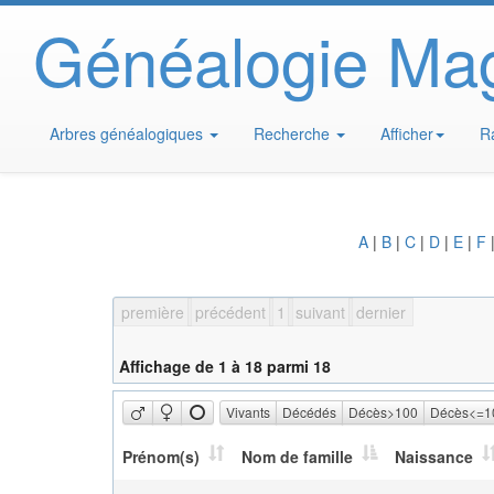
Généalogie Ma
Arbres généalogiques
Recherche
Afficher
R
A
|
B
|
C
|
D
|
E
|
F
première
précédent
1
suivant
dernier
Affichage de 1 à 18 parmi 18
Vivants
Décédés
Décès>100
Décès<=1
Prénom(s)
Nom de famille
Naissance