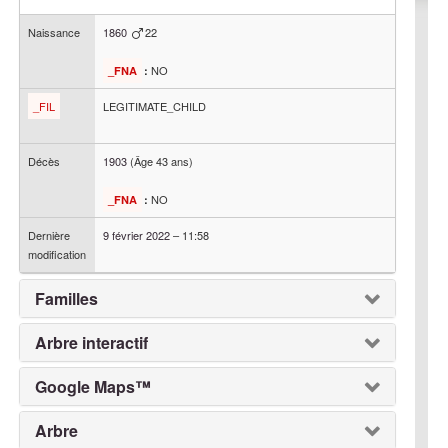
Naissance
1860
22
NO
_FNA
:
_FIL
LEGITIMATE_CHILD
Décès
1903
(Âge 43 ans)
NO
_FNA
:
Dernière
9 février 2022
–
11:58
modification
Familles
Arbre interactif
Google Maps™
Arbre