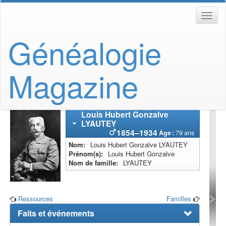
Généalogie
Magazine
Louis Hubert Gonzalve
LYAUTEY
1854
–
1934
Âge :
79 ans
Nom
Louis Hubert Gonzalve
LYAUTEY
Prénom(s)
Louis Hubert Gonzalve
Nom de famille
LYAUTEY
Ressources
Familles
Faits et événements