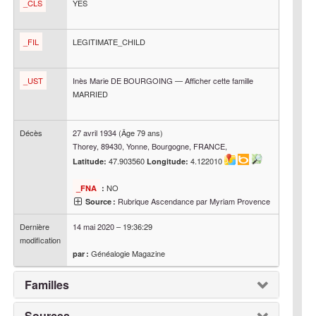
_CLS
YES
_FIL
LEGITIMATE_CHILD
_UST
Inès Marie
DE BOURGOING
—
Afficher cette famille
MARRIED
Décès
27 avril 1934
(Âge 79 ans)
Thorey, 89430, Yonne, Bourgogne, FRANCE,
47.903560
4.122010
Latitude:
Longitude:
NO
_FNA
:
Rubrique Ascendance par Myriam Provence
Source :
Dernière
14 mai 2020
–
19:36:29
modification
Généalogie Magazine
par :
Familles
Sources