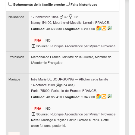
Événements de la famille proche
Faits historiques
Naissance
17 novembre 1854
32
22
Nancy, 54100, Meurthe-et-Moselle, Lorrain, FRANCE,
48.683330
6.200000
Latitude:
Longitude:
NO
_FNA
:
Rubrique Ascendance par Myriam Provence
Source :
Profession
Maréchal de France, Ministre de la Guerre, Membre de
l'Académie Française
Mariage
Inès Marie
DE BOURGOING
—
Afficher cette famille
14 octobre 1909
(Âge 54 ans)
Paris, 75000, Paris, Ile-de-France, FRANCE,
48.853410
2.348800
Latitude:
Longitude:
NO
_FNA
:
Rubrique Ascendance par Myriam Provence
Source :
Mariage à l'église Sainte-Clotilde à Paris. Cette
Note :
union fut sans postérité.