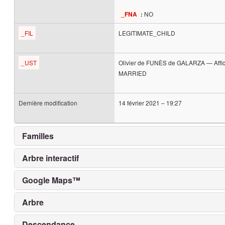
NO
_FNA
:
_FIL
LEGITIMATE_CHILD
_UST
Olivier
de FUNÈS de GALARZA
—
Affi
MARRIED
Dernière modification
14 février 2021
–
19:27
Familles
Arbre interactif
Google Maps™
Arbre
Descendance