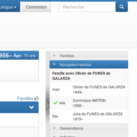
Recherche
Langue
Connexion
956
–
Âge :
70 ans
Familles
Navigateur familial
Famille avec
Olivier
de FUNÈS de
GALARZA
Olivier
de FUNÈS de GALARZA
mari
1949
–
Familles
Dominique
WATRIN
elle
1956
–
Julia
de FUNÈS de GALARZA
fille
1979
–
Descendance
Individus