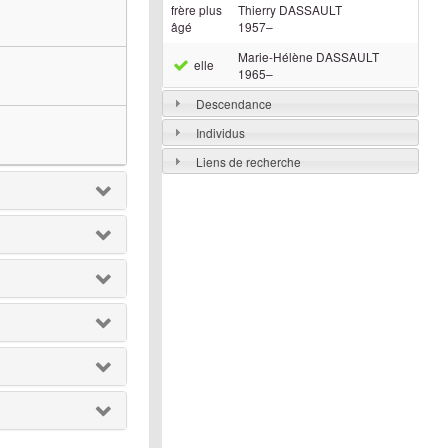
frère plus
Thierry
DASSAULT
âgé
1957
–
Marie-Hélène
DASSAULT
elle
1965
–
Descendance
Individus
Liens de recherche