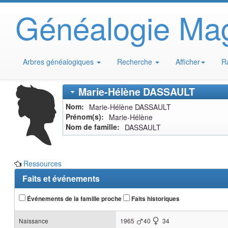
Généalogie Ma
Arbres généalogiques
Recherche
Afficher
R
Marie-Hélène
DASSAULT
Nom
Marie-Hélène
DASSAULT
Prénom(s)
Marie-Hélène
Nom de famille
DASSAULT
Ressources
Faits et événements
Événements de la famille proche
Faits historiques
Naissance
1965
40
34