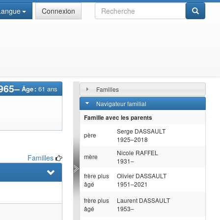
Recherche
Langue
Connexion
965
–
Âge :
61 ans
Familles
Navigateur familial
Famille avec les parents
Serge
DASSAULT
père
1925
–
2018
Nicole
RAFFEL
mère
Familles
1931
–
frère plus
Olivier
DASSAULT
âgé
1951
–
2021
frère plus
Laurent
DASSAULT
âgé
1953
–