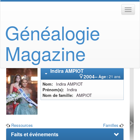
Généalogie
Magazine
Indira
AMPIOT
2004
–
Âge :
21 ans
Nom
Indira
AMPIOT
Prénom(s)
Indira
Nom de famille
AMPIOT
Ressources
Familles
Faits et événements